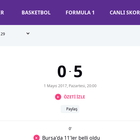
ER
BASKETBOL
FORMULA 1
CANLI SKOR
29
0
5
-
1 Mayıs 2017, Pazartesi, 20:00
ÖZETİ İZLE
Paylaş
0
’
Bursa'da 11'ler belli oldu