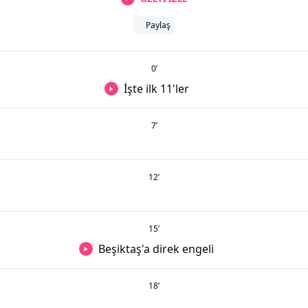
Paylaş
0
’
İşte ilk 11'ler
7
’
12
’
15
’
Beşiktaş'a direk engeli
18
’