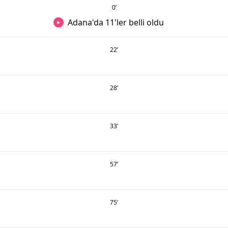
0
’
Adana'da 11'ler belli oldu
22
’
28
’
33
’
57
’
75
’