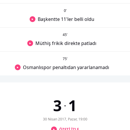
0
’
Başkentte 11'ler belli oldu
45
’
Müthiş frikik direkte patladı
75
’
Osmanlıspor penaltıdan yararlanamadı
3
1
-
30 Nisan 2017, Pazar, 19:00
ÖZETİ İZLE