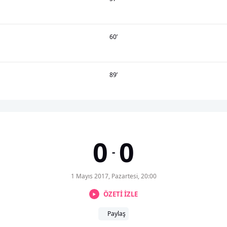
60
’
89
’
0
0
-
1 Mayıs 2017, Pazartesi, 20:00
ÖZETİ İZLE
Paylaş