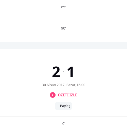
85
’
90
’
2
1
-
30 Nisan 2017, Pazar, 16:00
ÖZETİ İZLE
Paylaş
0
’