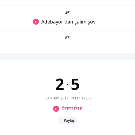
45
’
Adebayor'dan çalım şov
87
’
2
5
-
30 Nisan 2017, Pazar, 19:00
ÖZETİ İZLE
Paylaş