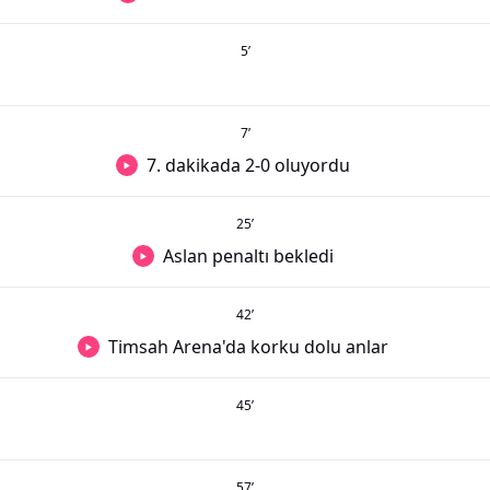
5
’
7
’
7. dakikada 2-0 oluyordu
25
’
Aslan penaltı bekledi
42
’
Timsah Arena'da korku dolu anlar
45
’
57
’