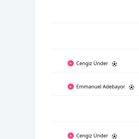
Cengiz Ünder
Emmanuel Adebayor
Cengiz Ünder