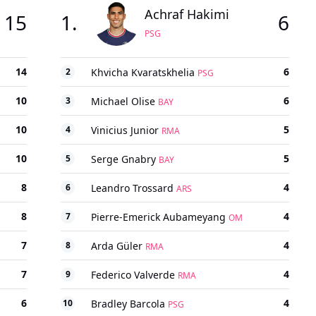
Achraf Hakimi
15
1
.
6
PSG
14
6
2
Khvicha Kvaratskhelia
PSG
10
6
3
Michael Olise
BAY
10
5
4
Vinicius Junior
RMA
10
5
5
Serge Gnabry
BAY
8
4
6
Leandro Trossard
ARS
8
4
7
Pierre-Emerick Aubameyang
OM
7
4
8
Arda Güler
RMA
7
4
9
Federico Valverde
RMA
6
4
10
Bradley Barcola
PSG