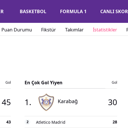
ER
BASKETBOL
FORMULA 1
CANLI SKOR
Puan Durumu
Fikstür
Takımlar
İstatistikler
En Çok Gol Yiyen
Gol
Gol
45
1
.
30
Karabağ
43
28
2
Atletico Madrid