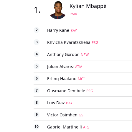
Kylian Mbappé
1
.
RMA
2
Harry Kane
BAY
3
Khvicha Kvaratskhelia
PSG
4
Anthony Gordon
NEW
5
Julian Alvarez
ATM
6
Erling Haaland
MCI
7
Ousmane Dembele
PSG
8
Luis Diaz
BAY
9
Victor Osimhen
GS
10
Gabriel Martinelli
ARS