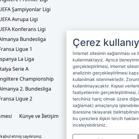
UEFA Şampiyonlar Ligi
UEFA Avrupa Ligi
UEFA Konferans Ligi
Almanya Bundesliga
Çerez kullanı
Fransa Ligue 1
İnternet sitesinin sağlanması ve 
İspanya La Liga
kullanmaktayız. Ayrıca deneyiminiz
gerçekleştirilmesi, internet sitesi
İtalya Serie A
analizinin gerçekleştirilmesi kap
İngiltere Championship
kullanılmak istenmektedir. Zoru
kullanılmayacaktır. Kişisel verile
Almanya 2. Bundesliga
faaliyetlerinin gerçekleştirilmesi, 
Fransa Ligue 2
tercihiniz hariç olmak üzere diğer
sağlamak) amaçlarıyla işlenebilecek
ibaresine tıklayarak belirtebilirs
şmesi
Künye ve İletişim
Çerez Politikası
Çerez Yönet
bu çerezlere ilişkin tercih hakların
inceleyebilirsiniz.
abul etmiş sayılırsınız.