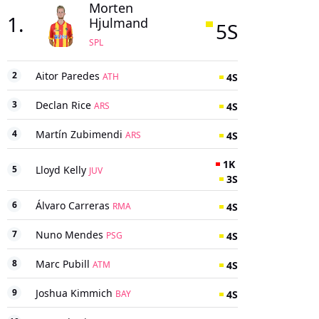
Morten
1
.
Hjulmand
5
S
SPL
2
Aitor Paredes
4
S
ATH
3
Declan Rice
4
S
ARS
4
Martín Zubimendi
4
S
ARS
1
K
5
Lloyd Kelly
JUV
3
S
6
Álvaro Carreras
4
S
RMA
7
Nuno Mendes
4
S
PSG
8
Marc Pubill
4
S
ATM
9
Joshua Kimmich
4
S
BAY