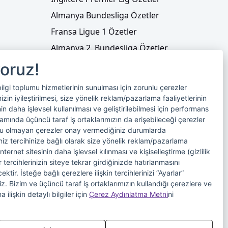
Almanya Bundesliga Özetler
Fransa Ligue 1 Özetler
Almanya 2. Bundesliga Özetler
Fransa Ligue 2 Özetler
yoruz!
Tenis
bilgi toplumu hizmetlerinin sunulması için zorunlu çerezler
Video Liste
in iyileştirilmesi, size yönelik reklam/pazarlama faaliyetlerinin
nin daha işlevsel kullanılması ve geliştirilebilmesi için performans
Foto Galeriler
samında üçüncü taraf iş ortaklarımızın da erişebileceği çerezler
nlu olmayan çerezler onay vermediğiniz durumlarda
riniz tercihinize bağlı olarak size yönelik reklam/pazarlama
internet sitesinin daha işlevsel kılınması ve kişiselleştirme (gizlilik
 tercihlerinizin siteye tekrar girdiğinizde hatırlanmasını
tir. İsteğe bağlı çerezlere ilişkin tercihlerinizi “Ayarlar”
iniz. Bizim ve üçüncü taraf iş ortaklarımızın kullandığı çerezlere ve
imi
Veri Sahibi Başvuru Formu
a ilişkin detaylı bilgiler için
Çerez Aydınlatma Metni
ni