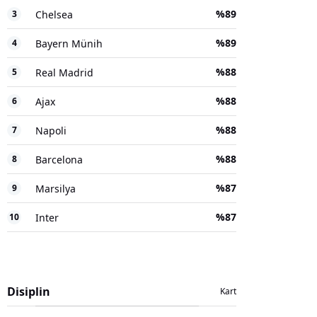
%
89
3
Chelsea
%
89
4
Bayern Münih
%
88
5
Real Madrid
%
88
6
Ajax
%
88
7
Napoli
%
88
8
Barcelona
%
87
9
Marsilya
%
87
10
Inter
Disiplin
Kart