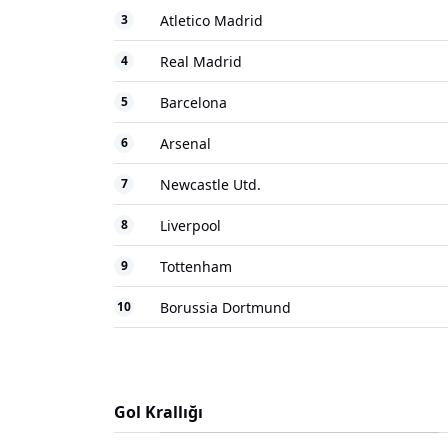
3
Atletico Madrid
4
Real Madrid
5
Barcelona
6
Arsenal
7
Newcastle Utd.
8
Liverpool
9
Tottenham
10
Borussia Dortmund
Gol Krallığı