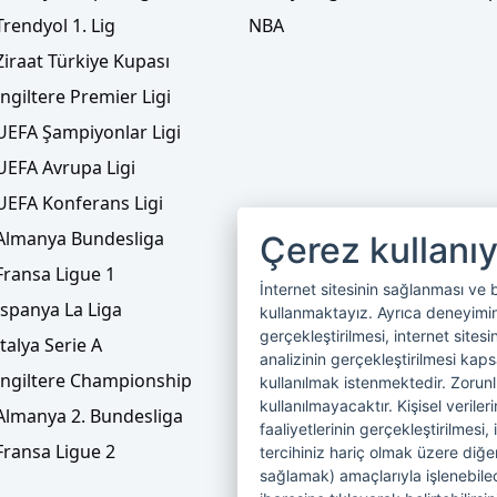
Trendyol 1. Lig
NBA
Ziraat Türkiye Kupası
İngiltere Premier Ligi
UEFA Şampiyonlar Ligi
UEFA Avrupa Ligi
UEFA Konferans Ligi
Almanya Bundesliga
Çerez kullanı
Fransa Ligue 1
İnternet sitesinin sağlanması ve 
İspanya La Liga
kullanmaktayız. Ayrıca deneyiminiz
gerçekleştirilmesi, internet sitesi
İtalya Serie A
analizinin gerçekleştirilmesi kap
İngiltere Championship
kullanılmak istenmektedir. Zoru
kullanılmayacaktır. Kişisel verile
Almanya 2. Bundesliga
faaliyetlerinin gerçekleştirilmesi, 
Fransa Ligue 2
tercihiniz hariç olmak üzere diğer
sağlamak) amaçlarıyla işlenebilecek