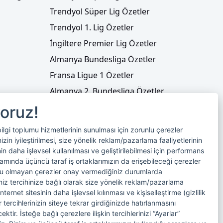
Trendyol Süper Lig Özetler
Trendyol 1. Lig Özetler
İngiltere Premier Lig Özetler
Almanya Bundesliga Özetler
Fransa Ligue 1 Özetler
Almanya 2. Bundesliga Özetler
Fransa Ligue 2 Özetler
yoruz!
Tenis
bilgi toplumu hizmetlerinin sunulması için zorunlu çerezler
Video Liste
in iyileştirilmesi, size yönelik reklam/pazarlama faaliyetlerinin
nin daha işlevsel kullanılması ve geliştirilebilmesi için performans
Foto Galeriler
samında üçüncü taraf iş ortaklarımızın da erişebileceği çerezler
nlu olmayan çerezler onay vermediğiniz durumlarda
riniz tercihinize bağlı olarak size yönelik reklam/pazarlama
internet sitesinin daha işlevsel kılınması ve kişiselleştirme (gizlilik
 tercihlerinizin siteye tekrar girdiğinizde hatırlanmasını
tir. İsteğe bağlı çerezlere ilişkin tercihlerinizi “Ayarlar”