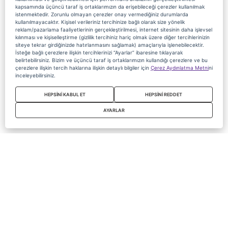
kapsamında üçüncü taraf iş ortaklarımızın da erişebileceği çerezler kullanılmak
istenmektedir. Zorunlu olmayan çerezler onay vermediğiniz durumlarda
kullanılmayacaktır. Kişisel verileriniz tercihinize bağlı olarak size yönelik
reklam/pazarlama faaliyetlerinin gerçekleştirilmesi, internet sitesinin daha işlevsel
kılınması ve kişiselleştirme (gizlilik tercihiniz hariç olmak üzere diğer tercihlerinizin
siteye tekrar girdiğinizde hatırlanmasını sağlamak) amaçlarıyla işlenebilecektir.
İsteğe bağlı çerezlere ilişkin tercihlerinizi “Ayarlar” ibaresine tıklayarak
belirtebilirsiniz. Bizim ve üçüncü taraf iş ortaklarımızın kullandığı çerezlere ve bu
çerezlere ilişkin tercih haklarına ilişkin detaylı bilgiler için
Çerez Aydınlatma Metni
ni
inceleyebilirsiniz.
HEPSİNİ KABUL ET
HEPSİNİ REDDET
AYARLAR
Copyright 2020 Digiturk Bu siteyi kullanarak sözleşmeyi kabul etmiş