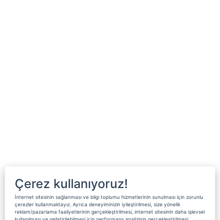
Çerez kullanıyoruz!
İnternet sitesinin sağlanması ve bilgi toplumu hizmetlerinin sunulması için zorunlu
çerezler kullanmaktayız. Ayrıca deneyiminizin iyileştirilmesi, size yönelik
reklam/pazarlama faaliyetlerinin gerçekleştirilmesi, internet sitesinin daha işlevsel
kullanılması ve geliştirilebilmesi için performans analizinin gerçekleştirilmesi