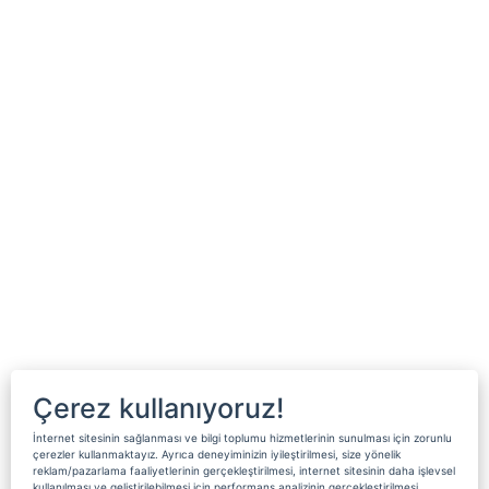
Çerez kullanıyoruz!
İnternet sitesinin sağlanması ve bilgi toplumu hizmetlerinin sunulması için zorunlu
çerezler kullanmaktayız. Ayrıca deneyiminizin iyileştirilmesi, size yönelik
reklam/pazarlama faaliyetlerinin gerçekleştirilmesi, internet sitesinin daha işlevsel
kullanılması ve geliştirilebilmesi için performans analizinin gerçekleştirilmesi