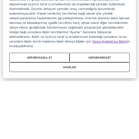
kapsamında üçüncü taraf iş ortaklarımızın da erişebileceği çerezler kullanılmak
istenmektedir. Zorunlu olmayan çerezler onay vermediğiniz durumlarda
kullanılmayacaktır. Kişisel verileriniz tercihinize bağlı olarak size yönelik
reklam/pazarlama faaliyetlerinin gerçekleştirilmesi, internet sitesinin daha işlevsel
kılınması ve kişiselleştirme (gizlilik tercihiniz hariç olmak üzere diğer tercihlerinizin
siteye tekrar girdiğinizde hatırlanmasını sağlamak) amaçlarıyla işlenebilecektir.
İsteğe bağlı çerezlere ilişkin tercihlerinizi “Ayarlar” ibaresine tıklayarak
belirtebilirsiniz. Bizim ve üçüncü taraf iş ortaklarımızın kullandığı çerezlere ve bu
çerezlere ilişkin tercih haklarına ilişkin detaylı bilgiler için
Çerez Aydınlatma Metni
ni
inceleyebilirsiniz.
HEPSİNİ KABUL ET
HEPSİNİ REDDET
AYARLAR
Copyright 2020 Digiturk Bu siteyi kullanarak sözleşmeyi kabul etmiş