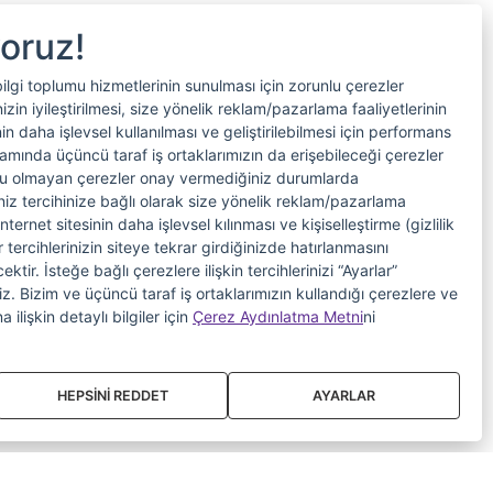
yoruz!
bilgi toplumu hizmetlerinin sunulması için zorunlu çerezler
in iyileştirilmesi, size yönelik reklam/pazarlama faaliyetlerinin
nin daha işlevsel kullanılması ve geliştirilebilmesi için performans
samında üçüncü taraf iş ortaklarımızın da erişebileceği çerezler
nlu olmayan çerezler onay vermediğiniz durumlarda
riniz tercihinize bağlı olarak size yönelik reklam/pazarlama
internet sitesinin daha işlevsel kılınması ve kişiselleştirme (gizlilik
 tercihlerinizin siteye tekrar girdiğinizde hatırlanmasını
tir. İsteğe bağlı çerezlere ilişkin tercihlerinizi “Ayarlar”
iniz. Bizim ve üçüncü taraf iş ortaklarımızın kullandığı çerezlere ve
a ilişkin detaylı bilgiler için
Çerez Aydınlatma Metni
ni
HEPSİNİ REDDET
AYARLAR