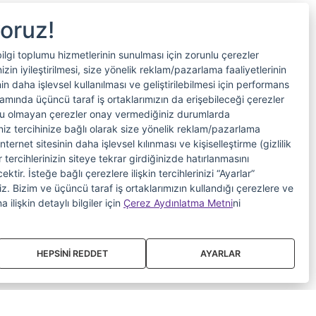
yoruz!
bilgi toplumu hizmetlerinin sunulması için zorunlu çerezler
in iyileştirilmesi, size yönelik reklam/pazarlama faaliyetlerinin
nin daha işlevsel kullanılması ve geliştirilebilmesi için performans
samında üçüncü taraf iş ortaklarımızın da erişebileceği çerezler
nlu olmayan çerezler onay vermediğiniz durumlarda
riniz tercihinize bağlı olarak size yönelik reklam/pazarlama
internet sitesinin daha işlevsel kılınması ve kişiselleştirme (gizlilik
 tercihlerinizin siteye tekrar girdiğinizde hatırlanmasını
tir. İsteğe bağlı çerezlere ilişkin tercihlerinizi “Ayarlar”
iniz. Bizim ve üçüncü taraf iş ortaklarımızın kullandığı çerezlere ve
a ilişkin detaylı bilgiler için
Çerez Aydınlatma Metni
ni
HEPSİNİ REDDET
AYARLAR