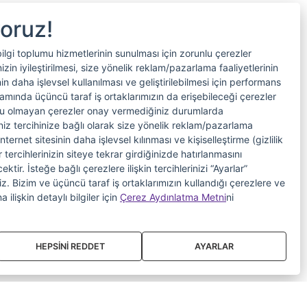
yoruz!
bilgi toplumu hizmetlerinin sunulması için zorunlu çerezler
in iyileştirilmesi, size yönelik reklam/pazarlama faaliyetlerinin
nin daha işlevsel kullanılması ve geliştirilebilmesi için performans
samında üçüncü taraf iş ortaklarımızın da erişebileceği çerezler
nlu olmayan çerezler onay vermediğiniz durumlarda
riniz tercihinize bağlı olarak size yönelik reklam/pazarlama
internet sitesinin daha işlevsel kılınması ve kişiselleştirme (gizlilik
 tercihlerinizin siteye tekrar girdiğinizde hatırlanmasını
tir. İsteğe bağlı çerezlere ilişkin tercihlerinizi “Ayarlar”
iniz. Bizim ve üçüncü taraf iş ortaklarımızın kullandığı çerezlere ve
a ilişkin detaylı bilgiler için
Çerez Aydınlatma Metni
ni
HEPSİNİ REDDET
AYARLAR