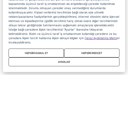
kapsamında üçüncü taraf iş ortaklarımızın da erişebileceği çerezler kullanılmak
istenmektedir. Zorunlu olmayan çerezler onay vermediğiniz durumlarda
kullanılmayacaktır. Kişisel verileriniz tercihinize bağlı olarak size yönelik
reklam/pazarlama faaliyetlerinin gerçekleştirilmesi, internet sitesinin daha işlevsel
kılınması ve kişiselleştirme (gizlilik tercihiniz hariç olmak üzere diğer tercihlerinizin
siteye tekrar girdiğinizde hatırlanmasını sağlamak) amaçlarıyla işlenebilecektir.
İsteğe bağlı çerezlere ilişkin tercihlerinizi “Ayarlar” ibaresine tıklayarak
belirtebilirsiniz. Bizim ve üçüncü taraf iş ortaklarımızın kullandığı çerezlere ve bu
çerezlere ilişkin tercih haklarına ilişkin detaylı bilgiler için
Çerez Aydınlatma Metni
ni
inceleyebilirsiniz.
HEPSİNİ KABUL ET
HEPSİNİ REDDET
AYARLAR
Copyright 2020 Digiturk Bu siteyi kullanarak sözleşmeyi kabul etmiş