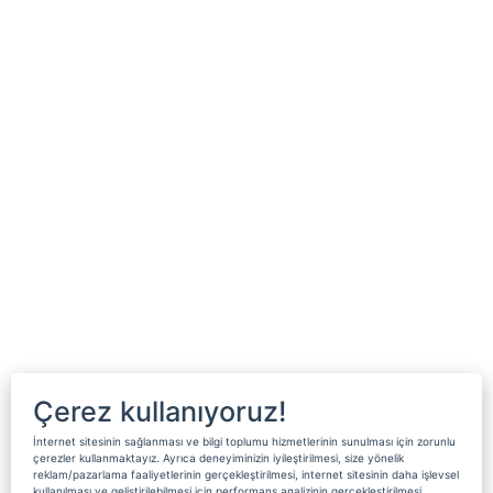
Çerez kullanıyoruz!
İnternet sitesinin sağlanması ve bilgi toplumu hizmetlerinin sunulması için zorunlu
çerezler kullanmaktayız. Ayrıca deneyiminizin iyileştirilmesi, size yönelik
reklam/pazarlama faaliyetlerinin gerçekleştirilmesi, internet sitesinin daha işlevsel
kullanılması ve geliştirilebilmesi için performans analizinin gerçekleştirilmesi