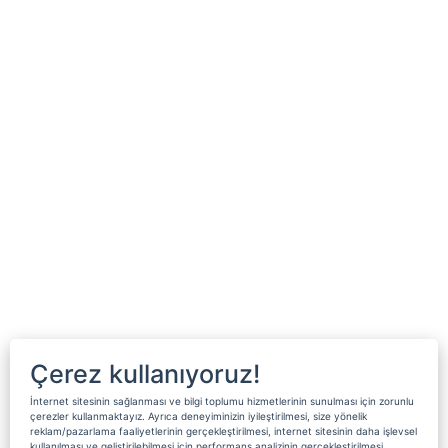
Çerez kullanıyoruz!
İnternet sitesinin sağlanması ve bilgi toplumu hizmetlerinin sunulması için zorunlu
çerezler kullanmaktayız. Ayrıca deneyiminizin iyileştirilmesi, size yönelik
reklam/pazarlama faaliyetlerinin gerçekleştirilmesi, internet sitesinin daha işlevsel
kullanılması ve geliştirilebilmesi için performans analizinin gerçekleştirilmesi