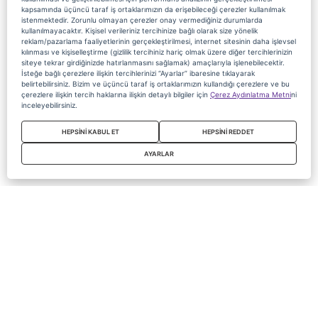
kapsamında üçüncü taraf iş ortaklarımızın da erişebileceği çerezler kullanılmak
istenmektedir. Zorunlu olmayan çerezler onay vermediğiniz durumlarda
kullanılmayacaktır. Kişisel verileriniz tercihinize bağlı olarak size yönelik
reklam/pazarlama faaliyetlerinin gerçekleştirilmesi, internet sitesinin daha işlevsel
kılınması ve kişiselleştirme (gizlilik tercihiniz hariç olmak üzere diğer tercihlerinizin
siteye tekrar girdiğinizde hatırlanmasını sağlamak) amaçlarıyla işlenebilecektir.
İsteğe bağlı çerezlere ilişkin tercihlerinizi “Ayarlar” ibaresine tıklayarak
belirtebilirsiniz. Bizim ve üçüncü taraf iş ortaklarımızın kullandığı çerezlere ve bu
çerezlere ilişkin tercih haklarına ilişkin detaylı bilgiler için
Çerez Aydınlatma Metni
ni
inceleyebilirsiniz.
HEPSİNİ KABUL ET
HEPSİNİ REDDET
AYARLAR
Copyright 2020 Digiturk Bu siteyi kullanarak sözleşmeyi kabul etmiş