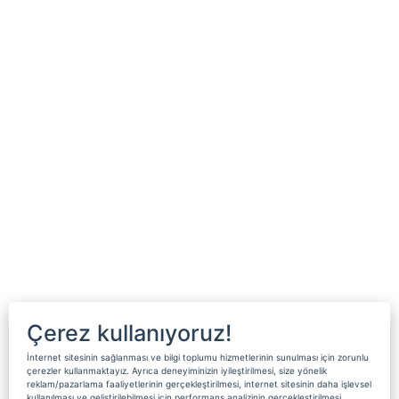
Çerez kullanıyoruz!
İnternet sitesinin sağlanması ve bilgi toplumu hizmetlerinin sunulması için zorunlu
çerezler kullanmaktayız. Ayrıca deneyiminizin iyileştirilmesi, size yönelik
reklam/pazarlama faaliyetlerinin gerçekleştirilmesi, internet sitesinin daha işlevsel
kullanılması ve geliştirilebilmesi için performans analizinin gerçekleştirilmesi