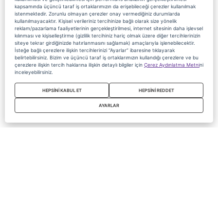
kapsamında üçüncü taraf iş ortaklarımızın da erişebileceği çerezler kullanılmak
istenmektedir. Zorunlu olmayan çerezler onay vermediğiniz durumlarda
kullanılmayacaktır. Kişisel verileriniz tercihinize bağlı olarak size yönelik
reklam/pazarlama faaliyetlerinin gerçekleştirilmesi, internet sitesinin daha işlevsel
kılınması ve kişiselleştirme (gizlilik tercihiniz hariç olmak üzere diğer tercihlerinizin
siteye tekrar girdiğinizde hatırlanmasını sağlamak) amaçlarıyla işlenebilecektir.
İsteğe bağlı çerezlere ilişkin tercihlerinizi “Ayarlar” ibaresine tıklayarak
belirtebilirsiniz. Bizim ve üçüncü taraf iş ortaklarımızın kullandığı çerezlere ve bu
çerezlere ilişkin tercih haklarına ilişkin detaylı bilgiler için
Çerez Aydınlatma Metni
ni
inceleyebilirsiniz.
HEPSİNİ KABUL ET
HEPSİNİ REDDET
AYARLAR
Copyright 2020 Digiturk Bu siteyi kullanarak sözleşmeyi kabul etmiş