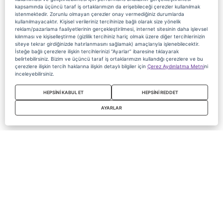
kapsamında üçüncü taraf iş ortaklarımızın da erişebileceği çerezler kullanılmak
istenmektedir. Zorunlu olmayan çerezler onay vermediğiniz durumlarda
kullanılmayacaktır. Kişisel verileriniz tercihinize bağlı olarak size yönelik
reklam/pazarlama faaliyetlerinin gerçekleştirilmesi, internet sitesinin daha işlevsel
kılınması ve kişiselleştirme (gizlilik tercihiniz hariç olmak üzere diğer tercihlerinizin
siteye tekrar girdiğinizde hatırlanmasını sağlamak) amaçlarıyla işlenebilecektir.
İsteğe bağlı çerezlere ilişkin tercihlerinizi “Ayarlar” ibaresine tıklayarak
belirtebilirsiniz. Bizim ve üçüncü taraf iş ortaklarımızın kullandığı çerezlere ve bu
çerezlere ilişkin tercih haklarına ilişkin detaylı bilgiler için
Çerez Aydınlatma Metni
ni
inceleyebilirsiniz.
HEPSİNİ KABUL ET
HEPSİNİ REDDET
AYARLAR
Copyright 2020 Digiturk Bu siteyi kullanarak sözleşmeyi kabul etmiş