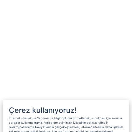
Çerez kullanıyoruz!
İnternet sitesinin sağlanması ve bilgi toplumu hizmetlerinin sunulması için zorunlu
çerezler kullanmaktayız. Ayrıca deneyiminizin iyileştirilmesi, size yönelik
reklam/pazarlama faaliyetlerinin gerçekleştirilmesi, internet sitesinin daha işlevsel
kullanılması ve geliştirilebilmesi için performans analizinin gerçekleştirilmesi