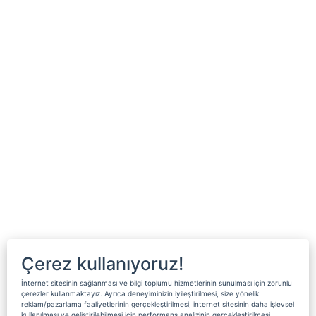
Çerez kullanıyoruz!
İnternet sitesinin sağlanması ve bilgi toplumu hizmetlerinin sunulması için zorunlu
çerezler kullanmaktayız. Ayrıca deneyiminizin iyileştirilmesi, size yönelik
reklam/pazarlama faaliyetlerinin gerçekleştirilmesi, internet sitesinin daha işlevsel
kullanılması ve geliştirilebilmesi için performans analizinin gerçekleştirilmesi