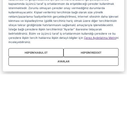
kapsamında üçüncü taraf iş ortaklarımızın da erişebileceği çerezler kullanılmak
istenmektedir. Zorunlu olmayan çerezler onay vermediğiniz durumlarda
kullanılmayacaktır. Kişisel verileriniz tercihinize bağlı olarak size yönelik
reklam/pazarlama faaliyetlerinin gerçekleştirilmesi, internet sitesinin daha işlevsel
kılınması ve kişiselleştirme (gizlilik tercihiniz hariç olmak üzere diğer tercihlerinizin
siteye tekrar girdiğinizde hatırlanmasını sağlamak) amaçlarıyla işlenebilecektir.
İsteğe bağlı çerezlere ilişkin tercihlerinizi “Ayarlar” ibaresine tıklayarak
belirtebilirsiniz. Bizim ve üçüncü taraf iş ortaklarımızın kullandığı çerezlere ve bu
çerezlere ilişkin tercih haklarına ilişkin detaylı bilgiler için
Çerez Aydınlatma Metni
ni
inceleyebilirsiniz.
HEPSİNİ KABUL ET
HEPSİNİ REDDET
AYARLAR
Copyright 2020 Digiturk Bu siteyi kullanarak sözleşmeyi kabul etmiş