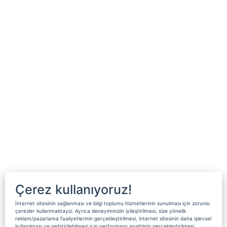
Çerez kullanıyoruz!
İnternet sitesinin sağlanması ve bilgi toplumu hizmetlerinin sunulması için zorunlu
çerezler kullanmaktayız. Ayrıca deneyiminizin iyileştirilmesi, size yönelik
reklam/pazarlama faaliyetlerinin gerçekleştirilmesi, internet sitesinin daha işlevsel
kullanılması ve geliştirilebilmesi için performans analizinin gerçekleştirilmesi