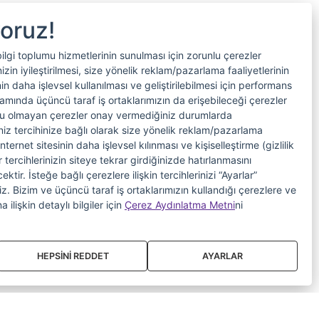
yoruz!
bilgi toplumu hizmetlerinin sunulması için zorunlu çerezler
in iyileştirilmesi, size yönelik reklam/pazarlama faaliyetlerinin
nin daha işlevsel kullanılması ve geliştirilebilmesi için performans
samında üçüncü taraf iş ortaklarımızın da erişebileceği çerezler
nlu olmayan çerezler onay vermediğiniz durumlarda
riniz tercihinize bağlı olarak size yönelik reklam/pazarlama
internet sitesinin daha işlevsel kılınması ve kişiselleştirme (gizlilik
 tercihlerinizin siteye tekrar girdiğinizde hatırlanmasını
tir. İsteğe bağlı çerezlere ilişkin tercihlerinizi “Ayarlar”
iniz. Bizim ve üçüncü taraf iş ortaklarımızın kullandığı çerezlere ve
a ilişkin detaylı bilgiler için
Çerez Aydınlatma Metni
ni
HEPSİNİ REDDET
AYARLAR