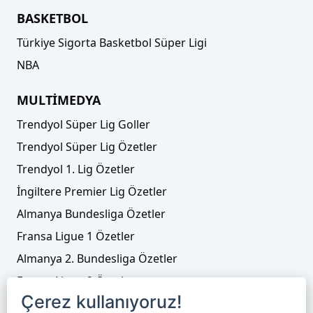
BASKETBOL
Türkiye Sigorta Basketbol Süper Ligi
NBA
MULTİMEDYA
Trendyol Süper Lig Goller
Trendyol Süper Lig Özetler
Trendyol 1. Lig Özetler
İngiltere Premier Lig Özetler
Almanya Bundesliga Özetler
Fransa Ligue 1 Özetler
Almanya 2. Bundesliga Özetler
Fransa Ligue 2 Özetler
Çerez kullanıyoruz!
Tenis