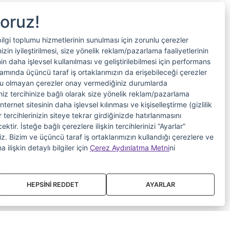
yoruz!
bilgi toplumu hizmetlerinin sunulması için zorunlu çerezler
in iyileştirilmesi, size yönelik reklam/pazarlama faaliyetlerinin
nin daha işlevsel kullanılması ve geliştirilebilmesi için performans
samında üçüncü taraf iş ortaklarımızın da erişebileceği çerezler
nlu olmayan çerezler onay vermediğiniz durumlarda
riniz tercihinize bağlı olarak size yönelik reklam/pazarlama
internet sitesinin daha işlevsel kılınması ve kişiselleştirme (gizlilik
 tercihlerinizin siteye tekrar girdiğinizde hatırlanmasını
tir. İsteğe bağlı çerezlere ilişkin tercihlerinizi “Ayarlar”
iniz. Bizim ve üçüncü taraf iş ortaklarımızın kullandığı çerezlere ve
a ilişkin detaylı bilgiler için
Çerez Aydınlatma Metni
ni
HEPSİNİ REDDET
AYARLAR