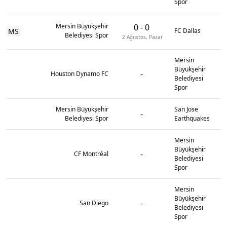
Spor
Mersin Büyükşehir
0
-
0
MS
FC Dallas
Belediyesi Spor
2 Ağustos, Pazar
Mersin
Büyükşehir
-
Houston Dynamo FC
Belediyesi
Spor
Mersin Büyükşehir
San Jose
-
Belediyesi Spor
Earthquakes
Mersin
Büyükşehir
-
CF Montréal
Belediyesi
Spor
Mersin
Büyükşehir
-
San Diego
Belediyesi
Spor