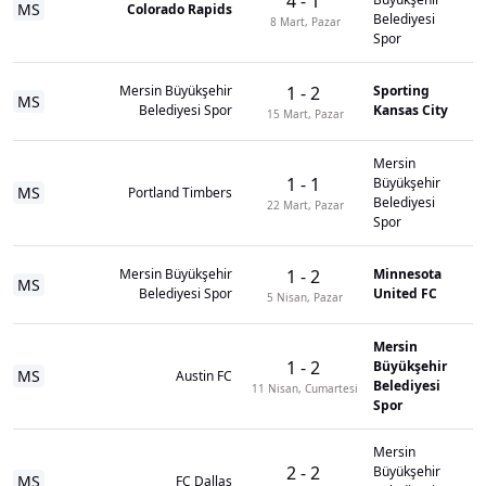
4
-
1
MS
Colorado Rapids
Belediyesi
8 Mart, Pazar
Spor
Mersin Büyükşehir
1
-
2
Sporting
MS
Belediyesi Spor
Kansas City
15 Mart, Pazar
Mersin
1
-
1
Büyükşehir
MS
Portland Timbers
Belediyesi
22 Mart, Pazar
Spor
Mersin Büyükşehir
1
-
2
Minnesota
MS
Belediyesi Spor
United FC
5 Nisan, Pazar
Mersin
1
-
2
Büyükşehir
MS
Austin FC
Belediyesi
11 Nisan, Cumartesi
Spor
Mersin
2
-
2
Büyükşehir
MS
FC Dallas