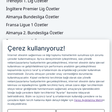
Trendyol 1. Lig Özetler
İngiltere Premier Lig Özetler
Almanya Bundesliga Özetler
Fransa Ligue 1 Özetler
Almanya 2. Bundesliga Özetler
Fransa Ligue 2 Özetler
Çerez kullanıyoruz!
Tenis
İnternet sitesinin sağlanması ve bilgi toplumu hizmetlerinin sunulması için zorunlu
Video Liste
çerezler kullanmaktayız. Ayrıca deneyiminizin iyileştirilmesi, size yönelik
reklam/pazarlama faaliyetlerinin gerçekleştirilmesi, internet sitesinin daha işlevsel
Foto Galeriler
kullanılması ve geliştirilebilmesi için performans analizinin gerçekleştirilmesi
kapsamında üçüncü taraf iş ortaklarımızın da erişebileceği çerezler kullanılmak
istenmektedir. Zorunlu olmayan çerezler onay vermediğiniz durumlarda
kullanılmayacaktır. Kişisel verileriniz tercihinize bağlı olarak size yönelik
Üyelik
Yayın Akışı
Reklam
Site Sözleşmesi
reklam/pazarlama faaliyetlerinin gerçekleştirilmesi, internet sitesinin daha işlevsel
kılınması ve kişiselleştirme (gizlilik tercihiniz hariç olmak üzere diğer tercihlerinizin
Künye ve İletişim
Çerez Politikası
siteye tekrar girdiğinizde hatırlanmasını sağlamak) amaçlarıyla işlenebilecektir.
İsteğe bağlı çerezlere ilişkin tercihlerinizi “Ayarlar” ibaresine tıklayarak
Çerez Yönetimi
Veri Sahibi Başvuru Formu
belirtebilirsiniz. Bizim ve üçüncü taraf iş ortaklarımızın kullandığı çerezlere ve bu
çerezlere ilişkin tercih haklarına ilişkin detaylı bilgiler için
Çerez Aydınlatma Metni
ni
Nereden İzlerim
inceleyebilirsiniz.
Copyright 2020 Digiturk Bu siteyi kullanarak sözleşmeyi kabul etmiş