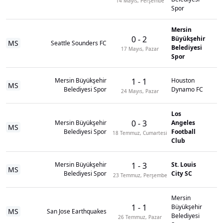
14 Mayıs, Perşembe
Spor
Mersin
0
-
2
Büyükşehir
MS
Seattle Sounders FC
Belediyesi
17 Mayıs, Pazar
Spor
Mersin Büyükşehir
1
-
1
Houston
MS
Belediyesi Spor
Dynamo FC
24 Mayıs, Pazar
Los
0
-
3
Mersin Büyükşehir
Angeles
MS
Belediyesi Spor
Football
18 Temmuz, Cumartesi
Club
Mersin Büyükşehir
1
-
3
St. Louis
MS
Belediyesi Spor
City SC
23 Temmuz, Perşembe
Mersin
1
-
1
Büyükşehir
MS
San Jose Earthquakes
Belediyesi
26 Temmuz, Pazar