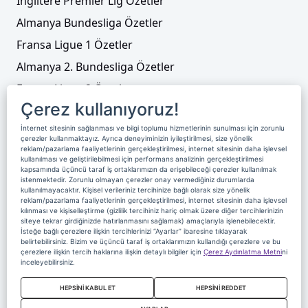
İngiltere Premier Lig Özetler
Almanya Bundesliga Özetler
Fransa Ligue 1 Özetler
Almanya 2. Bundesliga Özetler
Fransa Ligue 2 Özetler
Çerez kullanıyoruz!
Tenis
İnternet sitesinin sağlanması ve bilgi toplumu hizmetlerinin sunulması için zorunlu
Video Liste
çerezler kullanmaktayız. Ayrıca deneyiminizin iyileştirilmesi, size yönelik
reklam/pazarlama faaliyetlerinin gerçekleştirilmesi, internet sitesinin daha işlevsel
Foto Galeriler
kullanılması ve geliştirilebilmesi için performans analizinin gerçekleştirilmesi
kapsamında üçüncü taraf iş ortaklarımızın da erişebileceği çerezler kullanılmak
istenmektedir. Zorunlu olmayan çerezler onay vermediğiniz durumlarda
kullanılmayacaktır. Kişisel verileriniz tercihinize bağlı olarak size yönelik
Üyelik
Yayın Akışı
Reklam
Site Sözleşmesi
reklam/pazarlama faaliyetlerinin gerçekleştirilmesi, internet sitesinin daha işlevsel
kılınması ve kişiselleştirme (gizlilik tercihiniz hariç olmak üzere diğer tercihlerinizin
Künye ve İletişim
Çerez Politikası
siteye tekrar girdiğinizde hatırlanmasını sağlamak) amaçlarıyla işlenebilecektir.
İsteğe bağlı çerezlere ilişkin tercihlerinizi “Ayarlar” ibaresine tıklayarak
Çerez Yönetimi
Veri Sahibi Başvuru Formu
belirtebilirsiniz. Bizim ve üçüncü taraf iş ortaklarımızın kullandığı çerezlere ve bu
çerezlere ilişkin tercih haklarına ilişkin detaylı bilgiler için
Çerez Aydınlatma Metni
ni
Nereden İzlerim
inceleyebilirsiniz.
Copyright 2020 Digiturk Bu siteyi kullanarak sözleşmeyi kabul etmiş
HEPSİNİ KABUL ET
HEPSİNİ REDDET
sayılırsınız.