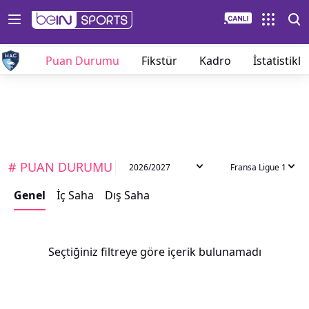
eolar
Puan Durumu
Fikstür
Kadro
İstatistikle
# PUAN DURUMU
2026/2027
Fransa Ligue 1
Genel
İç Saha
Dış Saha
Seçtiğiniz filtreye göre içerik bulunamadı