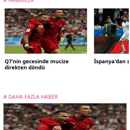
# HABERLER
Q7'nin gecesinde mucize
İspanya'dan sü
direkten döndü
# DAHA FAZLA HABER