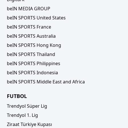
beIN MEDIA GROUP
beIN SPORTS United States
'Sahte Messi' Moskova'yı karıştırdı
beIN SPORTS France
beIN SPORTS Australia
beIN SPORTS Hong Kong
beIN SPORTS Thailand
beIN SPORTS Philippines
beIN SPORTS Indonesia
beIN SPORTS Middle East and Africa
FUTBOL
Trendyol Süper Lig
İran 90+5'te tarih yazdı
Trendyol 1. Lig
Ziraat Türkiye Kupası