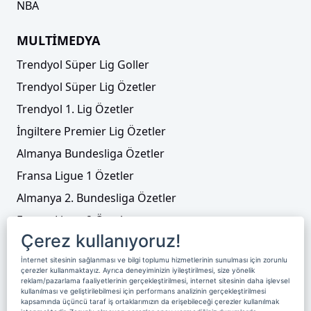
NBA
Cüney Çakır sahne alıyor
MULTİMEDYA
Trendyol Süper Lig Goller
Trendyol Süper Lig Özetler
Trendyol 1. Lig Özetler
İngiltere Premier Lig Özetler
Almanya Bundesliga Özetler
Fransa Ligue 1 Özetler
Almanya 2. Bundesliga Özetler
Fransa Ligue 2 Özetler
Cüneyt Çakır Dünya Kupası'nda o maçı
yönetecek
Çerez kullanıyoruz!
Tenis
İnternet sitesinin sağlanması ve bilgi toplumu hizmetlerinin sunulması için zorunlu
Video Liste
çerezler kullanmaktayız. Ayrıca deneyiminizin iyileştirilmesi, size yönelik
reklam/pazarlama faaliyetlerinin gerçekleştirilmesi, internet sitesinin daha işlevsel
Foto Galeriler
kullanılması ve geliştirilebilmesi için performans analizinin gerçekleştirilmesi
kapsamında üçüncü taraf iş ortaklarımızın da erişebileceği çerezler kullanılmak