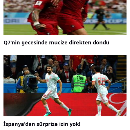
Q7'nin gecesinde mucize direkten döndü
İspanya'dan sürprize izin yok!