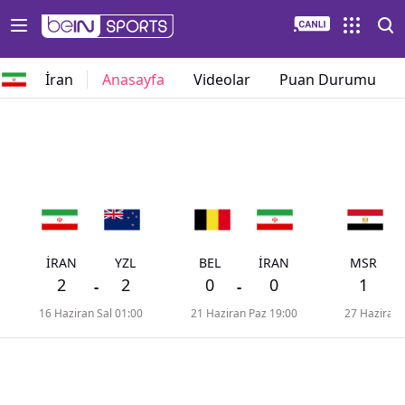
İran
Anasayfa
Videolar
Puan Durumu
İRAN
YZL
BEL
İRAN
MSR
2
2
0
0
1
-
-
-
16 Haziran Sal 01:00
21 Haziran Paz 19:00
27 Haziran 