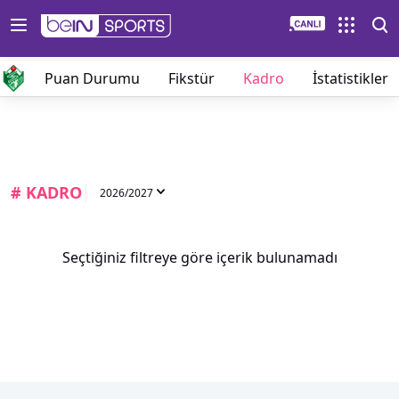
lar
Puan Durumu
Fikstür
Kadro
İstatistikler
# KADRO
2026/2027
Seçtiğiniz filtreye göre içerik bulunamadı