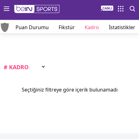
lar
Puan Durumu
Fikstür
Kadro
İstatistikler
# KADRO
Seçtiğiniz filtreye göre içerik bulunamadı