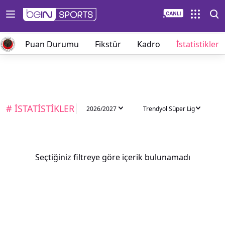
lar
Puan Durumu
Fikstür
Kadro
İstatistikler
# İSTATİSTİKLER
2026/2027
Trendyol Süper Lig
Seçtiğiniz filtreye göre içerik bulunamadı