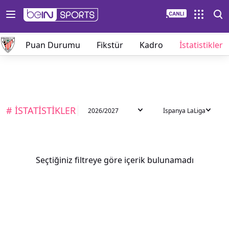
lar
Puan Durumu
Fikstür
Kadro
İstatistikler
# İSTATİSTİKLER
2026/2027
İspanya LaLiga
Seçtiğiniz filtreye göre içerik bulunamadı