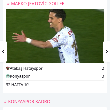
# MARKO JEVTOVİC GOLLER
Atakaş Hatayspor
2
Konyaspor
3
32
.HAFTA
10
’
14
# KONYASPOR KADRO