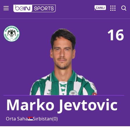
16
Marko Jevtovic
Orta Saha
Sırbistan
(
0
)