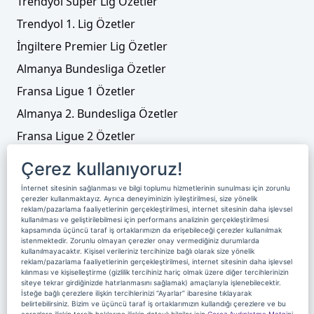
Trendyol Süper Lig Özetler
Trendyol 1. Lig Özetler
İngiltere Premier Lig Özetler
Almanya Bundesliga Özetler
Fransa Ligue 1 Özetler
Almanya 2. Bundesliga Özetler
Fransa Ligue 2 Özetler
Tenis
Çerez kullanıyoruz!
Video Liste
İnternet sitesinin sağlanması ve bilgi toplumu hizmetlerinin sunulması için zorunlu
çerezler kullanmaktayız. Ayrıca deneyiminizin iyileştirilmesi, size yönelik
Foto Galeriler
reklam/pazarlama faaliyetlerinin gerçekleştirilmesi, internet sitesinin daha işlevsel
kullanılması ve geliştirilebilmesi için performans analizinin gerçekleştirilmesi
kapsamında üçüncü taraf iş ortaklarımızın da erişebileceği çerezler kullanılmak
Üyelik
Yayın Akışı
Reklam
Site Sözleşmesi
istenmektedir. Zorunlu olmayan çerezler onay vermediğiniz durumlarda
kullanılmayacaktır. Kişisel verileriniz tercihinize bağlı olarak size yönelik
reklam/pazarlama faaliyetlerinin gerçekleştirilmesi, internet sitesinin daha işlevsel
Künye ve İletişim
Çerez Politikası
kılınması ve kişiselleştirme (gizlilik tercihiniz hariç olmak üzere diğer tercihlerinizin
siteye tekrar girdiğinizde hatırlanmasını sağlamak) amaçlarıyla işlenebilecektir.
Çerez Yönetimi
Veri Sahibi Başvuru Formu
İsteğe bağlı çerezlere ilişkin tercihlerinizi “Ayarlar” ibaresine tıklayarak
belirtebilirsiniz. Bizim ve üçüncü taraf iş ortaklarımızın kullandığı çerezlere ve bu
Nereden İzlerim
çerezlere ilişkin tercih haklarına ilişkin detaylı bilgiler için
Çerez Aydınlatma Metni
ni