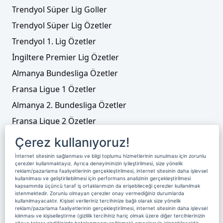
Trendyol Süper Lig Goller
Trendyol Süper Lig Özetler
Trendyol 1. Lig Özetler
İngiltere Premier Lig Özetler
Almanya Bundesliga Özetler
Fransa Ligue 1 Özetler
Almanya 2. Bundesliga Özetler
Fransa Ligue 2 Özetler
Tenis
Çerez kullanıyoruz!
Video Liste
İnternet sitesinin sağlanması ve bilgi toplumu hizmetlerinin sunulması için zorunlu
çerezler kullanmaktayız. Ayrıca deneyiminizin iyileştirilmesi, size yönelik
Foto Galeriler
reklam/pazarlama faaliyetlerinin gerçekleştirilmesi, internet sitesinin daha işlevsel
kullanılması ve geliştirilebilmesi için performans analizinin gerçekleştirilmesi
kapsamında üçüncü taraf iş ortaklarımızın da erişebileceği çerezler kullanılmak
istenmektedir. Zorunlu olmayan çerezler onay vermediğiniz durumlarda
Üyelik
Yayın Akışı
Reklam
Site Sözleşmesi
kullanılmayacaktır. Kişisel verileriniz tercihinize bağlı olarak size yönelik
reklam/pazarlama faaliyetlerinin gerçekleştirilmesi, internet sitesinin daha işlevsel
Künye ve İletişim
Çerez Politikası
kılınması ve kişiselleştirme (gizlilik tercihiniz hariç olmak üzere diğer tercihlerinizin
siteye tekrar girdiğinizde hatırlanmasını sağlamak) amaçlarıyla işlenebilecektir.