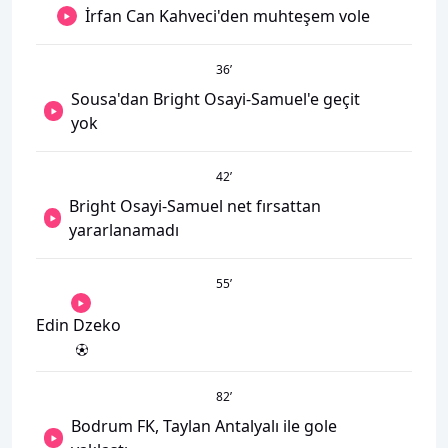
İrfan Can Kahveci'den muhteşem vole
36
’
Sousa'dan Bright Osayi-Samuel'e geçit
yok
42
’
Bright Osayi-Samuel net fırsattan
yararlanamadı
55
’
Edin Dzeko
82
’
Bodrum FK, Taylan Antalyalı ile gole