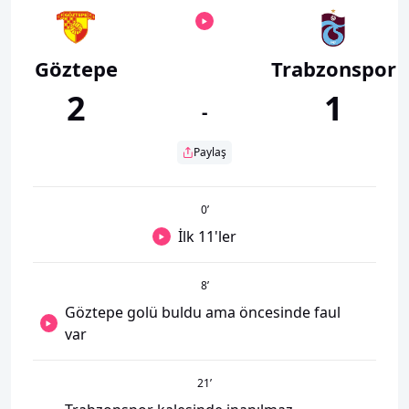
Göztepe
Trabzonspor
2
1
-
Paylaş
0
’
İlk 11'ler
8
’
Göztepe golü buldu ama öncesinde faul
var
21
’