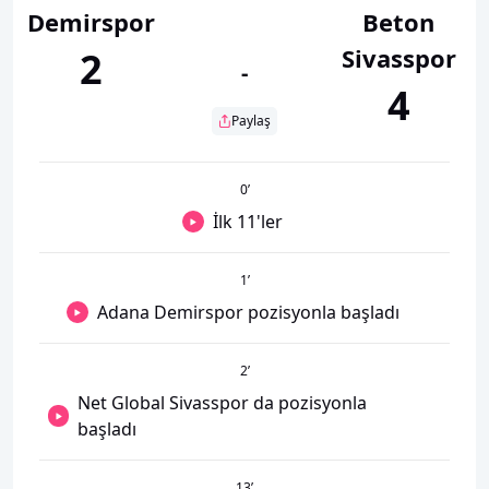
Demirspor
Beton
Sivasspor
2
-
4
Paylaş
0
’
İlk 11'ler
1
’
Adana Demirspor pozisyonla başladı
2
’
Net Global Sivasspor da pozisyonla
başladı
13
’