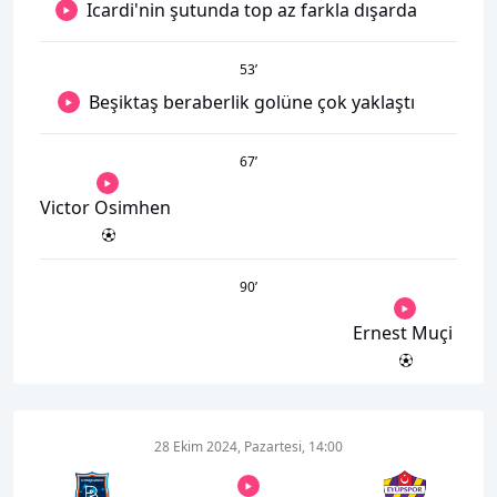
Icardi'nin şutunda top az farkla dışarda
53
’
Beşiktaş beraberlik golüne çok yaklaştı
67
’
Victor Osimhen
90
’
Ernest Muçi
28 Ekim 2024, Pazartesi, 14:00