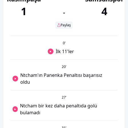
1
4
-
Paylaş
0
’
İlk 11'ler
20
’
Ntcham'ın Panenka Penaltısı başarısız
oldu
27
’
Ntcham bir kez daha penaltıda golü
bulamadı
31
’