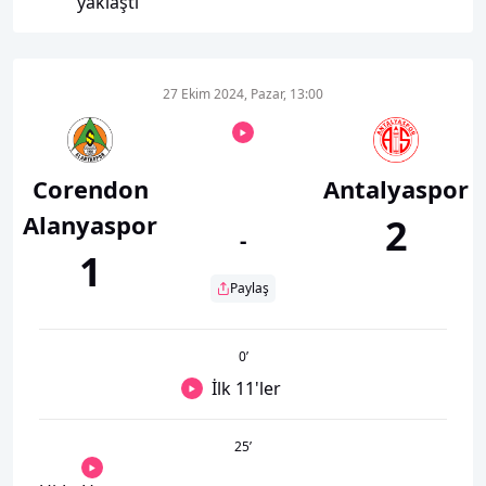
yaklaştı
27 Ekim 2024, Pazar, 13:00
Corendon
Antalyaspor
Alanyaspor
2
-
1
Paylaş
0
’
İlk 11'ler
25
’