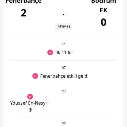
Fenerbahçe
Bodrum
FK
2
-
0
Paylaş
0
’
İlk 11'ler
10
’
Fenerbahçe etkili geldi
15
’
Youssef En-Nesyri
19
’