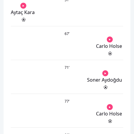
Aytaç Kara
67
’
Carlo Holse
71
’
Soner Aydoğdu
77
’
Carlo Holse