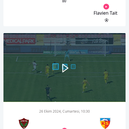
86
’
Flavien Tait
00:00
01:09
26 Ekim 2024, Cumartesi, 10:30