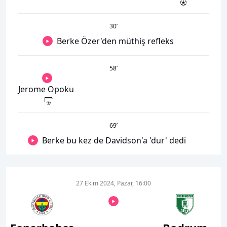
30
’
Berke Özer'den müthiş refleks
58
’
Jerome Opoku
69
’
Berke bu kez de Davidson'a 'dur' dedi
27 Ekim 2024, Pazar, 16:00