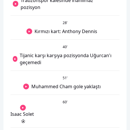
Trabzonspor kalesinde inanılmaz
pozisyon
28
’
Kırmızı kart: Anthony Dennis
40
’
Tijanic karşı karşıya pozisyonda Uğurcan'ı
geçemedi
51
’
Muhammed Cham gole yaklaştı
60
’
Isaac Solet