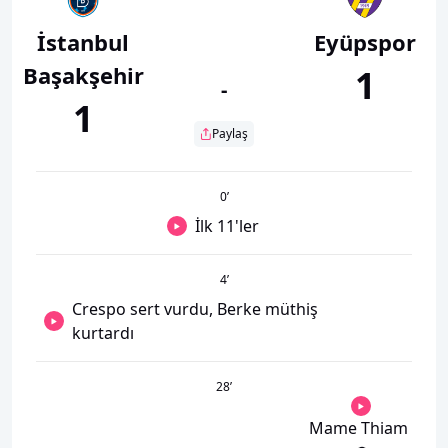
İstanbul
Eyüpspor
Başakşehir
1
-
1
Paylaş
0
’
İlk 11'ler
4
’
Crespo sert vurdu, Berke müthiş
kurtardı
28
’
Mame Thiam