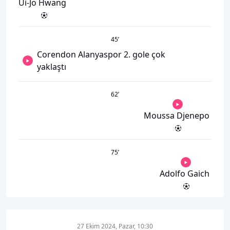
Ui-Jo Hwang
45
’
Corendon Alanyaspor 2. gole çok
yaklaştı
62
’
Moussa Djenepo
75
’
Adolfo Gaich
27 Ekim 2024, Pazar, 10:30