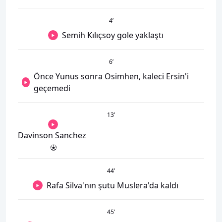
4
’
Semih Kılıçsoy gole yaklaştı
6
’
Önce Yunus sonra Osimhen, kaleci Ersin'i
geçemedi
13
’
Davinson Sanchez
44
’
Rafa Silva'nın şutu Muslera'da kaldı
45
’