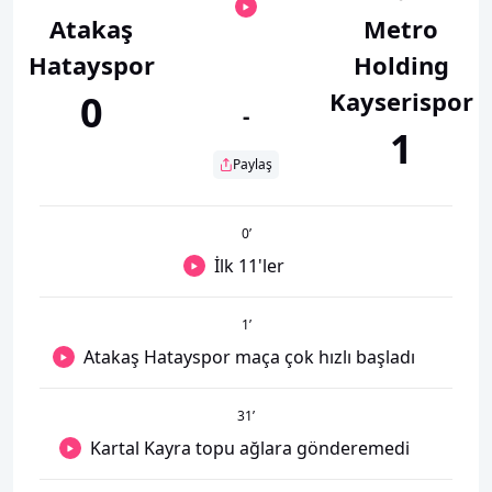
Atakaş
Metro
Hatayspor
Holding
Kayserispor
0
-
1
Paylaş
0
’
İlk 11'ler
1
’
Atakaş Hatayspor maça çok hızlı başladı
31
’
Kartal Kayra topu ağlara gönderemedi