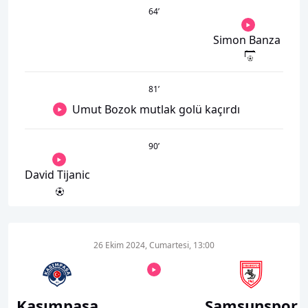
64
’
Simon Banza
81
’
Umut Bozok mutlak golü kaçırdı
90
’
David Tijanic
26 Ekim 2024, Cumartesi, 13:00
Kasımpaşa
Samsunspor