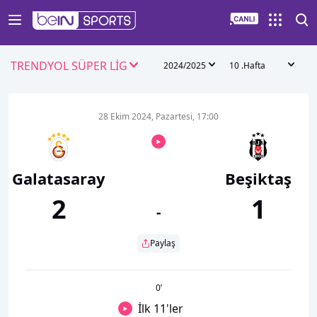
TRENDYOL SÜPER LİG
2024/2025
10 .Hafta
28 Ekim 2024, Pazartesi, 17:00
Galatasaray
Beşiktaş
2
1
-
Paylaş
0
’
İlk 11'ler