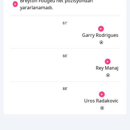
Breyton Fougeu net pozisyondan
yararlanamadı.
61
’
Garry Rodrigues
66
’
Rey Manaj
88
’
Uros Radakovic