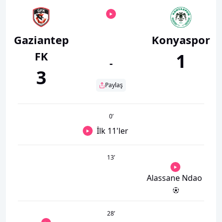
Gaziantep
Konyaspor
FK
1
-
3
Paylaş
0
’
İlk 11'ler
13
’
Alassane Ndao
28
’