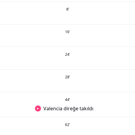
8
’
16
’
24
’
28
’
44
’
Valencia direğe takıldı
62
’