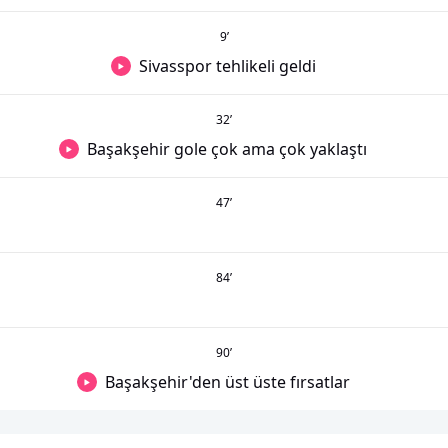
9
’
Sivasspor tehlikeli geldi
32
’
Başakşehir gole çok ama çok yaklaştı
47
’
84
’
90
’
Başakşehir'den üst üste fırsatlar