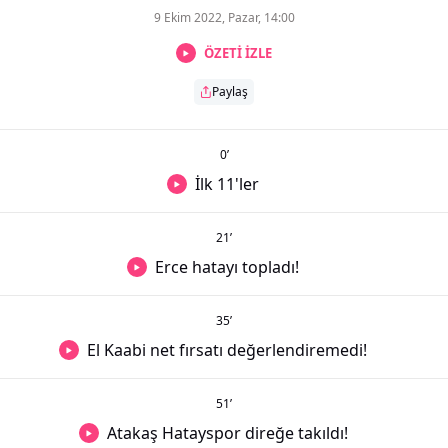
9 Ekim 2022, Pazar, 14:00
ÖZETİ İZLE
Paylaş
0
’
İlk 11'ler
21
’
Erce hatayı topladı!
35
’
El Kaabi net fırsatı değerlendiremedi!
51
’
Atakaş Hatayspor direğe takıldı!