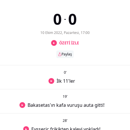
0
0
-
10 Ekim 2022, Pazartesi, 17:00
ÖZETİ İZLE
Paylaş
0
’
İlk 11'ler
19
’
Bakasetas'ın kafa vuruşu auta gitti!
28
’
Eysseric frikikten kaleyi yokladı!