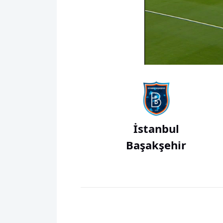
00:01
İstanbul
Başakşehir