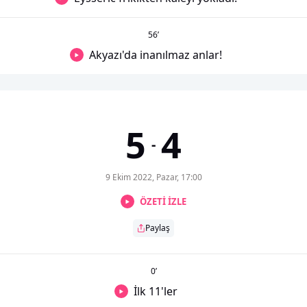
56
’
Akyazı'da inanılmaz anlar!
5
4
-
9 Ekim 2022, Pazar, 17:00
ÖZETİ İZLE
Paylaş
0
’
İlk 11'ler