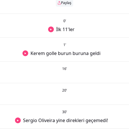
Paylaş
0
’
İlk 11'ler
1
’
Kerem golle burun buruna geldi
16
’
20
’
30
’
Sergio Oliveira yine direkleri geçemedi!