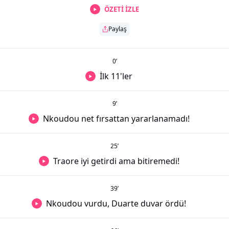
ÖZETİ İZLE
Paylaş
0
’
İlk 11'ler
9
’
Nkoudou net fırsattan yararlanamadı!
25
’
Traore iyi getirdi ama bitiremedi!
39
’
Nkoudou vurdu, Duarte duvar ördü!