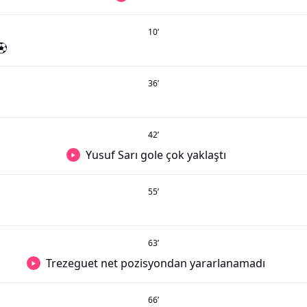
10
’
36
’
42
’
Yusuf Sarı gole çok yaklaştı
55
’
63
’
Trezeguet net pozisyondan yararlanamadı
66
’