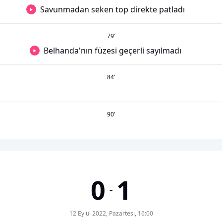
Savunmadan seken top direkte patladı
79
’
Belhanda'nın füzesi geçerli sayılmadı
84
’
90
’
0
1
-
12 Eylül 2022, Pazartesi, 16:00