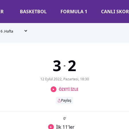
ER
BASKETBOL
FORMULA 1
CANLI SKOR
6 .Hafta
3
2
-
12 Eylül 2022, Pazartesi, 18:30
ÖZETİ İZLE
Paylaş
0
’
İlk 11'ler