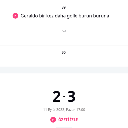
39
’
Geraldo bir kez daha golle burun buruna
59
’
90
’
2
3
-
11 Eylül 2022, Pazar, 17:00
ÖZETİ İZLE