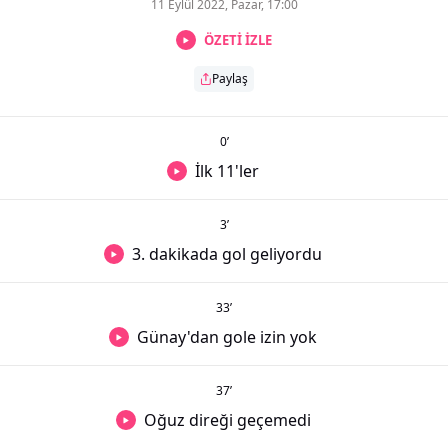
11 Eylül 2022, Pazar, 17:00
ÖZETİ İZLE
Paylaş
0
’
İlk 11'ler
3
’
3. dakikada gol geliyordu
33
’
Günay'dan gole izin yok
37
’
Oğuz direği geçemedi