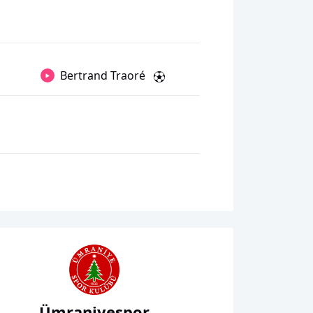
Bertrand Traoré
Ümraniyespor