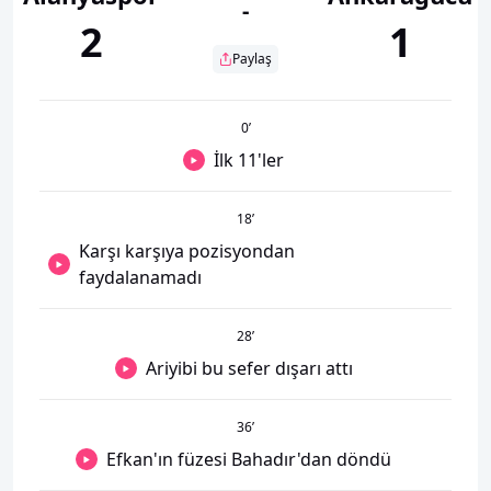
-
2
1
Paylaş
0
’
İlk 11'ler
18
’
Karşı karşıya pozisyondan
faydalanamadı
28
’
Ariyibi bu sefer dışarı attı
36
’
Efkan'ın füzesi Bahadır'dan döndü