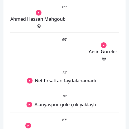
65
’
Ahmed Hassan Mahgoub
69
’
Yasin Güreler
72
’
Net fırsattan faydalanamadı
78
’
Alanyaspor gole çok yaklaştı
87
’