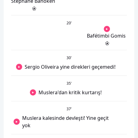
Stéphane Bahoken
20
’
Bafétimbi Gomis
30
’
Sergio Oliveira yine direkleri geçemedi!
35
’
Muslera'dan kritik kurtarış!
37
’
Muslera kalesinde devleşti! Yine geçit
yok