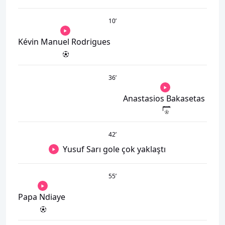
10
’
Kévin Manuel Rodrigues
36
’
Anastasios Bakasetas
42
’
Yusuf Sarı gole çok yaklaştı
55
’
Papa Ndiaye