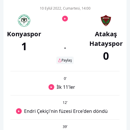
10 Eylül 2022, Cumartesi, 14:00
Konyaspor
Atakaş
Hatayspor
1
-
0
Paylaş
0
’
İlk 11'ler
12
’
Endri Çekiçi'nin füzesi Erce'den döndü
39
’