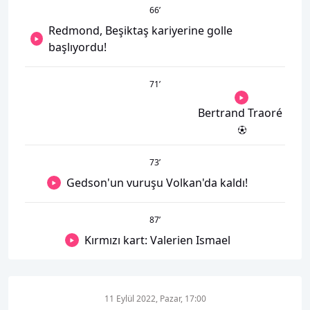
66
’
Redmond, Beşiktaş kariyerine golle
başlıyordu!
71
’
Bertrand Traoré
73
’
Gedson'un vuruşu Volkan'da kaldı!
87
’
Kırmızı kart: Valerien Ismael
11 Eylül 2022, Pazar, 17:00