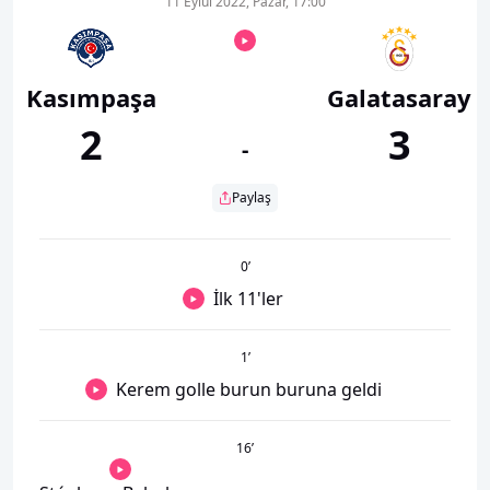
11 Eylül 2022, Pazar, 17:00
Kasımpaşa
Galatasaray
2
3
-
Paylaş
0
’
İlk 11'ler
1
’
Kerem golle burun buruna geldi
16
’