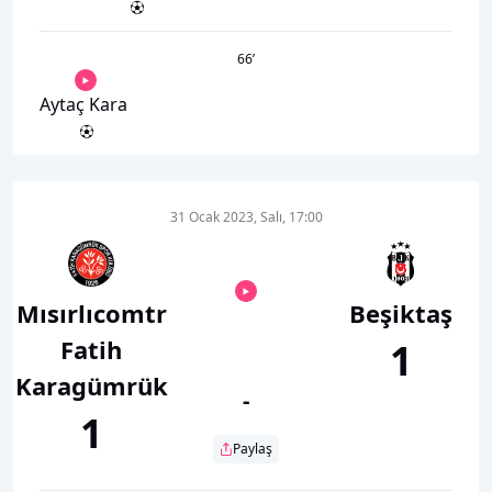
66
’
Aytaç Kara
31 Ocak 2023, Salı, 17:00
Mısırlıcomtr
Beşiktaş
Fatih
1
Karagümrük
-
1
Paylaş