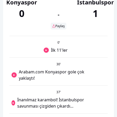
Konyaspor
İstanbulspor
0
1
-
Paylaş
0
’
İlk 11'ler
30
’
Arabam.com Konyaspor gole çok
yaklaştı!
37
’
İnanılmaz karambol! İstanbulspor
savunması çizgiden çıkardı...