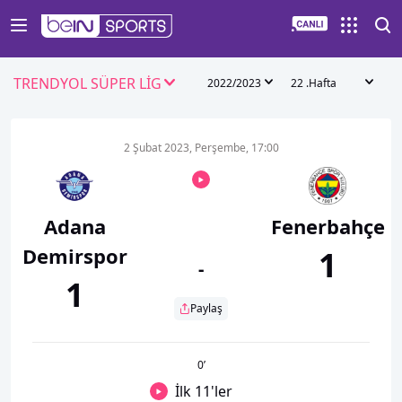
TRENDYOL SÜPER LİG
2022/2023
22 .Hafta
2 Şubat 2023, Perşembe, 17:00
Adana
Fenerbahçe
Demirspor
1
-
1
Paylaş
0
’
İlk 11'ler