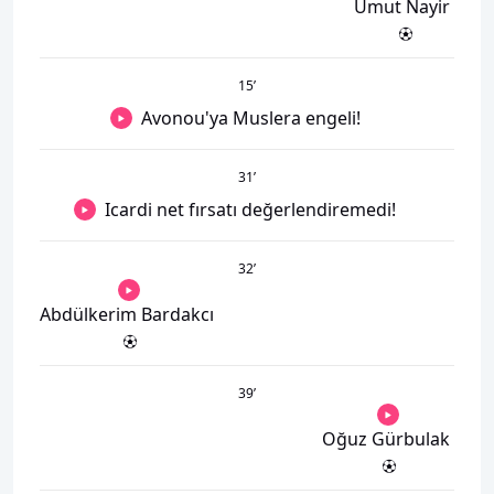
Umut Nayir
15
’
Avonou'ya Muslera engeli!
31
’
Icardi net fırsatı değerlendiremedi!
32
’
Abdülkerim Bardakcı
39
’
Oğuz Gürbulak