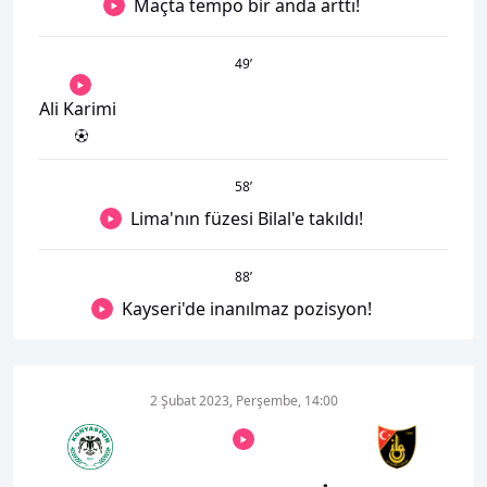
Maçta tempo bir anda arttı!
49
’
Ali Karimi
58
’
Lima'nın füzesi Bilal'e takıldı!
88
’
Kayseri'de inanılmaz pozisyon!
2 Şubat 2023, Perşembe, 14:00