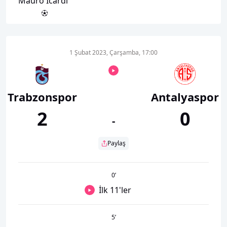
Mauro Icardi
1 Şubat 2023, Çarşamba, 17:00
Trabzonspor
Antalyaspor
2
0
-
Paylaş
0
’
İlk 11'ler
5
’