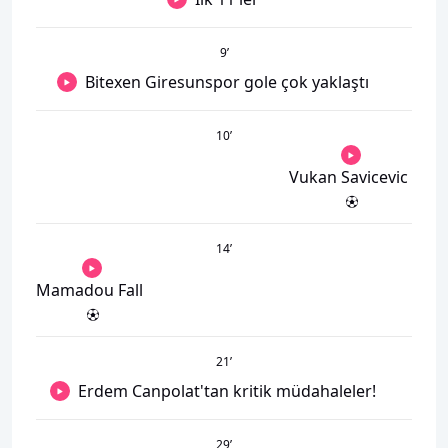
9
’
Bitexen Giresunspor gole çok yaklaştı
10
’
Vukan Savicevic
14
’
Mamadou Fall
21
’
Erdem Canpolat'tan kritik müdahaleler!
29
’