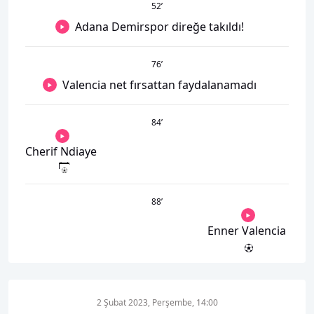
52
’
Adana Demirspor direğe takıldı!
76
’
Valencia net fırsattan faydalanamadı
84
’
Cherif Ndiaye
88
’
Enner Valencia
2 Şubat 2023, Perşembe, 14:00