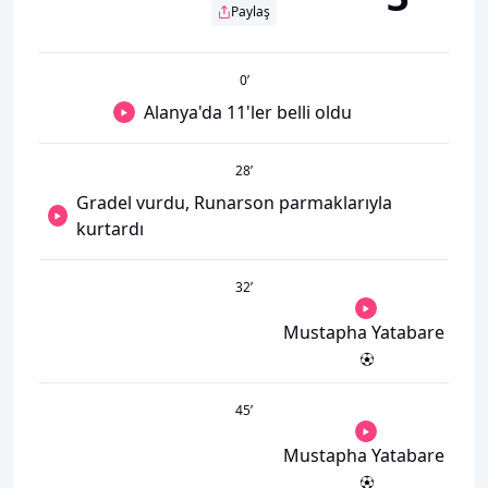
Paylaş
0
’
Alanya'da 11'ler belli oldu
28
’
Gradel vurdu, Runarson parmaklarıyla
kurtardı
32
’
Mustapha Yatabare
45
’
Mustapha Yatabare