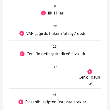
0
’
İlk 11'ler
24
’
VAR çağırdı, hakem 'ofsayt' dedi
26
’
Cenk'in nefis şutu direğe takıldı
33
’
Cenk Tosun
45
’
Ev sahibi ekipten üst üste ataklar