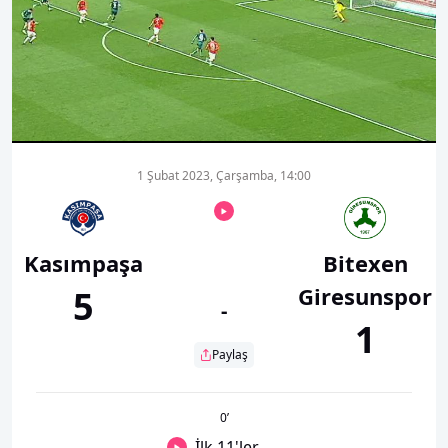
00:01
00:00
1 Şubat 2023, Çarşamba, 14:00
Kasımpaşa
Bitexen
Giresunspor
5
-
1
Paylaş
0
’
İlk 11'ler