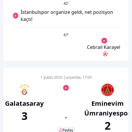
42
’
İstanbulspor organize geldi, net pozisyon
kaçtı!
67
’
Cebrail Karayel
1 Şubat 2023, Çarşamba, 17:00
Galatasaray
Eminevim
Ümraniyespor
3
-
2
Paylaş