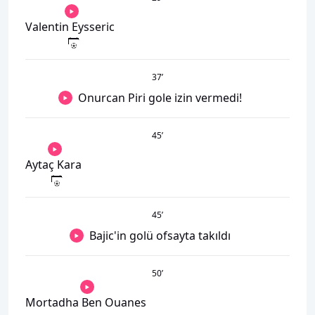
Valentin Eysseric
37
’
Onurcan Piri gole izin vermedi!
45
’
Aytaç Kara
45
’
Bajic'in golü ofsayta takıldı
50
’
Mortadha Ben Ouanes