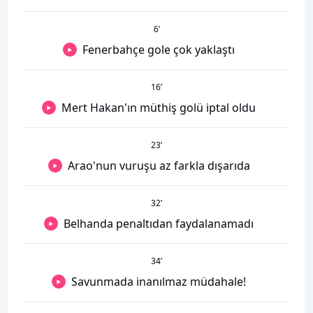
6
’
Fenerbahçe gole çok yaklaştı
16
’
Mert Hakan'ın müthiş golü iptal oldu
23
’
Arao'nun vuruşu az farkla dışarıda
32
’
Belhanda penaltıdan faydalanamadı
34
’
Savunmada inanılmaz müdahale!