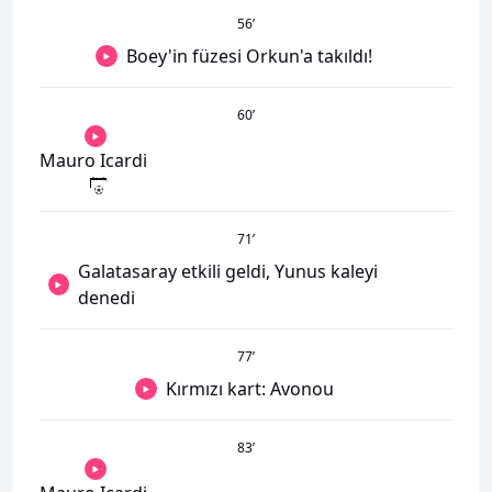
56
’
Boey'in füzesi Orkun'a takıldı!
60
’
Mauro Icardi
71
’
Galatasaray etkili geldi, Yunus kaleyi
denedi
77
’
Kırmızı kart: Avonou
83
’