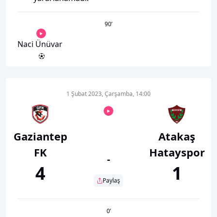
90
’
Naci Ünüvar
1 Şubat 2023, Çarşamba, 14:00
Gaziantep
Atakaş
FK
Hatayspor
-
4
1
Paylaş
0
’