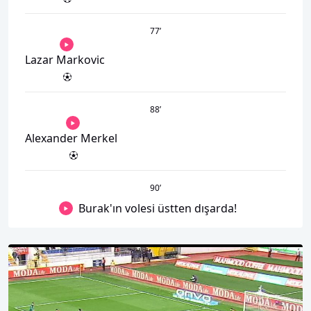
77
’
Lazar Markovic
88
’
Alexander Merkel
90
’
Burak'ın volesi üstten dışarda!