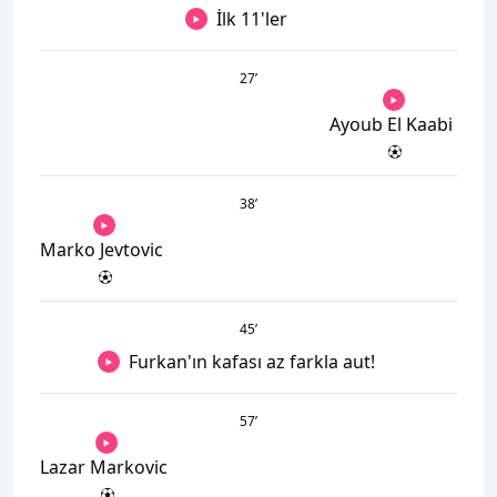
İlk 11'ler
27
’
Ayoub El Kaabi
38
’
Marko Jevtovic
45
’
Furkan'ın kafası az farkla aut!
57
’
Lazar Markovic