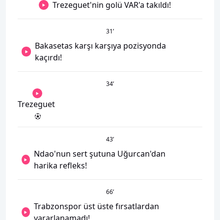
Trezeguet'nin golü VAR'a takıldı!
31
’
Bakasetas karşı karşıya pozisyonda
kaçırdı!
34
’
Trezeguet
43
’
Ndao'nun sert şutuna Uğurcan'dan
harika refleks!
66
’
Trabzonspor üst üste fırsatlardan
yararlanamadı!