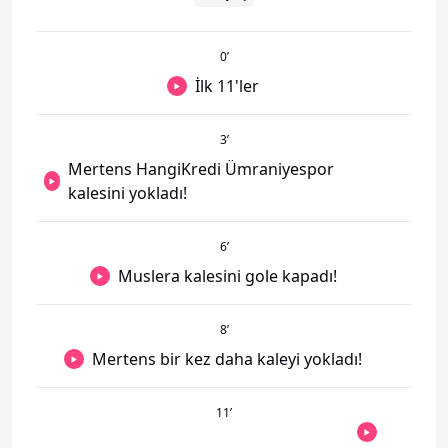
0
’
İlk 11'ler
3
’
Mertens HangiKredi Ümraniyespor
kalesini yokladı!
6
’
Muslera kalesini gole kapadı!
8
’
Mertens bir kez daha kaleyi yokladı!
11
’