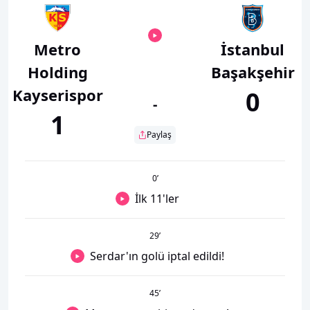
Metro
İstanbul
Holding
Başakşehir
Kayserispor
0
-
1
Paylaş
0
’
İlk 11'ler
29
’
Serdar'ın golü iptal edildi!
45
’