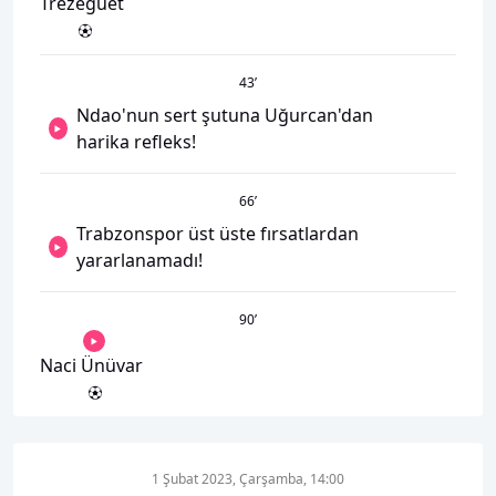
Trezeguet
43
’
Ndao'nun sert şutuna Uğurcan'dan
harika refleks!
66
’
Trabzonspor üst üste fırsatlardan
yararlanamadı!
90
’
Naci Ünüvar
1 Şubat 2023, Çarşamba, 14:00