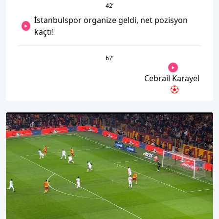
42
’
İstanbulspor organize geldi, net pozisyon
kaçtı!
67
’
Cebrail Karayel
00:01
00:00