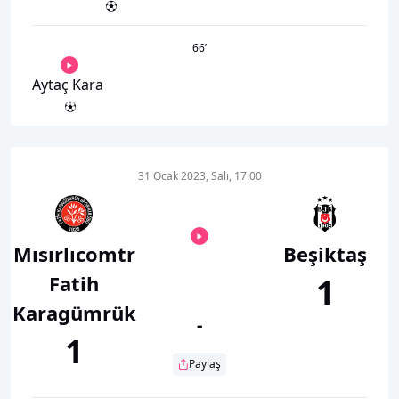
66
’
Aytaç Kara
31 Ocak 2023, Salı, 17:00
Mısırlıcomtr
Beşiktaş
Fatih
1
Karagümrük
-
1
Paylaş