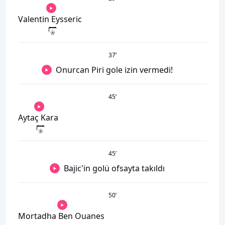
Valentin Eysseric
37
’
Onurcan Piri gole izin vermedi!
45
’
Aytaç Kara
45
’
Bajic'in golü ofsayta takıldı
50
’
Mortadha Ben Ouanes