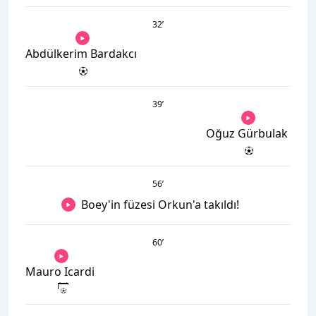
32
’
Abdülkerim Bardakcı
39
’
Oğuz Gürbulak
56
’
Boey'in füzesi Orkun'a takıldı!
60
’
Mauro Icardi