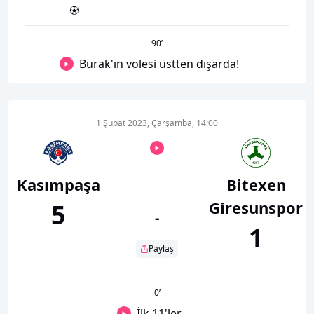
90
’
Burak'ın volesi üstten dışarda!
1 Şubat 2023, Çarşamba, 14:00
Kasımpaşa
Bitexen
Giresunspor
5
-
1
Paylaş
0
’
İlk 11'ler