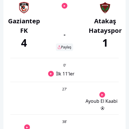
Gaziantep
Atakaş
FK
Hatayspor
-
4
1
Paylaş
0
’
İlk 11'ler
27
’
Ayoub El Kaabi
38
’