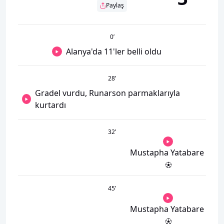
Paylaş
0
’
Alanya'da 11'ler belli oldu
28
’
Gradel vurdu, Runarson parmaklarıyla
kurtardı
32
’
Mustapha Yatabare
45
’
Mustapha Yatabare