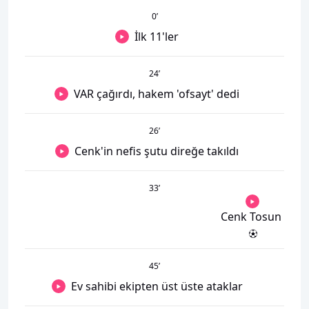
0
’
İlk 11'ler
24
’
VAR çağırdı, hakem 'ofsayt' dedi
26
’
Cenk'in nefis şutu direğe takıldı
33
’
Cenk Tosun
45
’
Ev sahibi ekipten üst üste ataklar