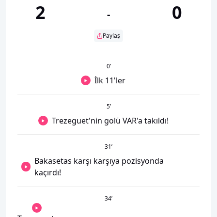
2
0
-
Paylaş
0
’
İlk 11'ler
5
’
Trezeguet'nin golü VAR'a takıldı!
31
’
Bakasetas karşı karşıya pozisyonda
kaçırdı!
34
’