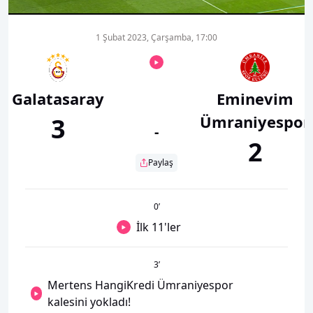
1 Şubat 2023, Çarşamba, 17:00
Galatasaray
Eminevim
Ümraniyespor
3
-
2
Paylaş
0
’
İlk 11'ler
3
’
Mertens HangiKredi Ümraniyespor
kalesini yokladı!