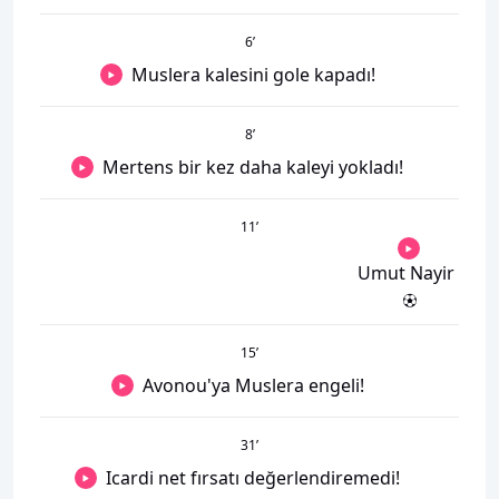
6
’
Muslera kalesini gole kapadı!
8
’
Mertens bir kez daha kaleyi yokladı!
11
’
Umut Nayir
15
’
Avonou'ya Muslera engeli!
31
’
Icardi net fırsatı değerlendiremedi!