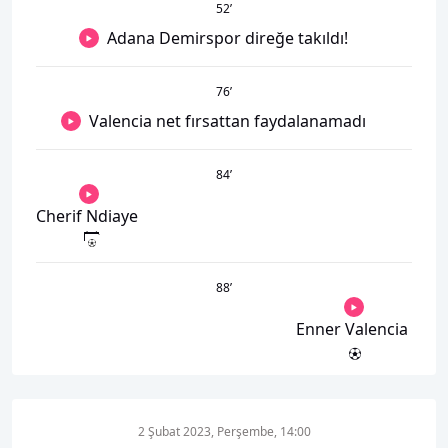
52
’
Adana Demirspor direğe takıldı!
76
’
Valencia net fırsattan faydalanamadı
84
’
Cherif Ndiaye
88
’
Enner Valencia
2 Şubat 2023, Perşembe, 14:00