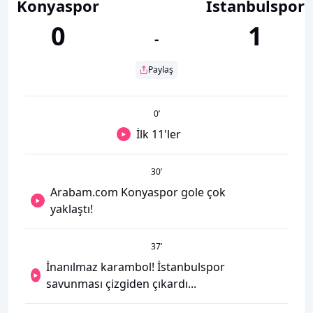
Konyaspor
İstanbulspor
0
1
-
Paylaş
0
’
İlk 11'ler
30
’
Arabam.com Konyaspor gole çok
yaklaştı!
37
’
İnanılmaz karambol! İstanbulspor
savunması çizgiden çıkardı...