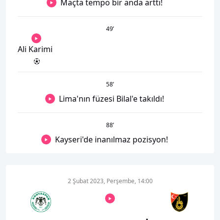
Maçta tempo bir anda arttı!
49
’
Ali Karimi
58
’
Lima'nın füzesi Bilal'e takıldı!
88
’
Kayseri'de inanılmaz pozisyon!
2 Şubat 2023, Perşembe, 14:00