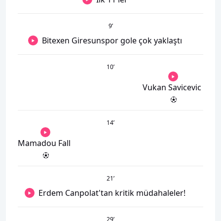
9
’
Bitexen Giresunspor gole çok yaklaştı
10
’
Vukan Savicevic
14
’
Mamadou Fall
21
’
Erdem Canpolat'tan kritik müdahaleler!
29
’