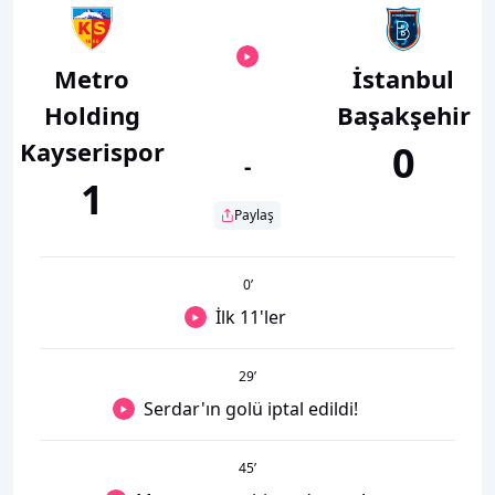
Metro
İstanbul
Holding
Başakşehir
Kayserispor
0
-
1
Paylaş
0
’
İlk 11'ler
29
’
Serdar'ın golü iptal edildi!
45
’