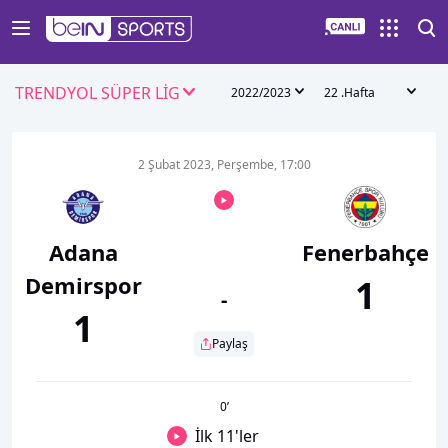
TRENDYOL SÜPER LİG
2022/2023
22 .Hafta
2 Şubat 2023, Perşembe, 17:00
Adana
Fenerbahçe
Demirspor
1
-
1
Paylaş
0
’
İlk 11'ler