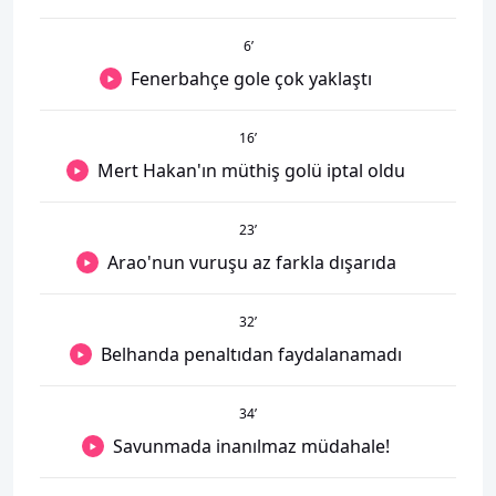
6
’
Fenerbahçe gole çok yaklaştı
16
’
Mert Hakan'ın müthiş golü iptal oldu
23
’
Arao'nun vuruşu az farkla dışarıda
32
’
Belhanda penaltıdan faydalanamadı
34
’
Savunmada inanılmaz müdahale!