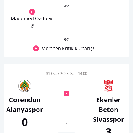
49
’
Magomed Ozdoev
90
’
Mert'ten kritik kurtarış!
31 Ocak 2023, Salı, 14:00
Corendon
Ekenler
Alanyaspor
Beton
Sivasspor
0
-
3