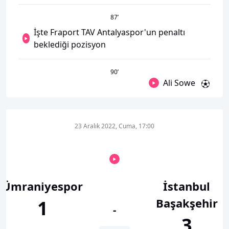
87
’
İşte Fraport TAV Antalyaspor'un penaltı
beklediği pozisyon
90
’
Ali Sowe
23 Aralık 2022, Cuma, 17:00
Ümraniyespor
İstanbul
Başakşehir
1
-
3