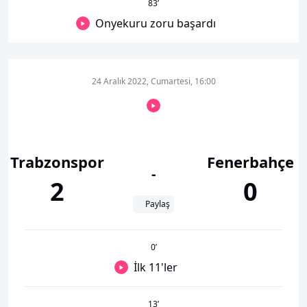
83
’
Onyekuru zoru başardı
24 Aralık 2022, Cumartesi, 16:00
Trabzonspor
Fenerbahçe
-
2
0
Paylaş
0
’
İlk 11'ler
13
’