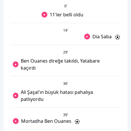
0
’
11'ler belli oldu
14
’
Dia Saba
29
’
Ben Ouanes direğe takıldı, Yatabare
kaçırdı
36
’
Ali Şaşal'ın büyük hatası pahalıya
patlıyordu
39
’
Mortadha Ben Ouanes