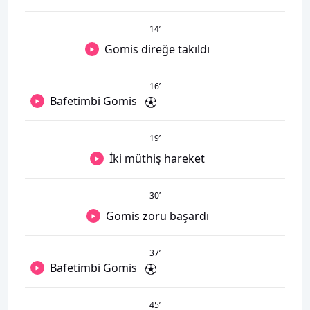
14
’
Gomis direğe takıldı
16
’
Bafetimbi Gomis
19
’
İki müthiş hareket
30
’
Gomis zoru başardı
37
’
Bafetimbi Gomis
45
’