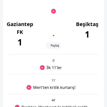
Gaziantep
Beşiktaş
FK
1
-
1
Paylaş
0
’
İlk 11'ler
11
’
Mert'ten kritik kurtarış!
46
’