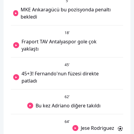
5
’
MKE Ankaragücü bu pozisyonda penaltı
bekledi
18
’
Fraport TAV Antalyaspor gole çok
yaklaştı
45
’
45+3! Fernando'nun füzesi direkte
patladı
62
’
Bu kez Adriano diğere takıldı
64
’
Jese Rodriguez