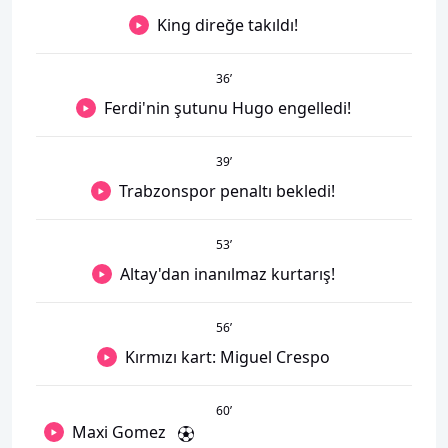
King direğe takıldı!
36
’
Ferdi'nin şutunu Hugo engelledi!
39
’
Trabzonspor penaltı bekledi!
53
’
Altay'dan inanılmaz kurtarış!
56
’
Kırmızı kart: Miguel Crespo
60
’
Maxi Gomez