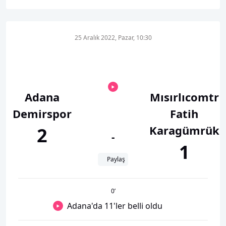
25 Aralık 2022, Pazar, 10:30
Adana
Mısırlıcomtr
Demirspor
Fatih
Karagümrük
2
-
1
Paylaş
0
’
Adana'da 11'ler belli oldu