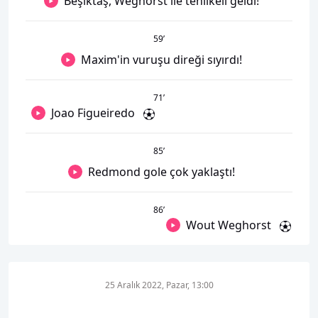
Beşiktaş, Weghorst ile tehlikeli geldi!
59
’
Maxim'in vuruşu direği sıyırdı!
71
’
Joao Figueiredo
85
’
Redmond gole çok yaklaştı!
86
’
Wout Weghorst
25 Aralık 2022, Pazar, 13:00