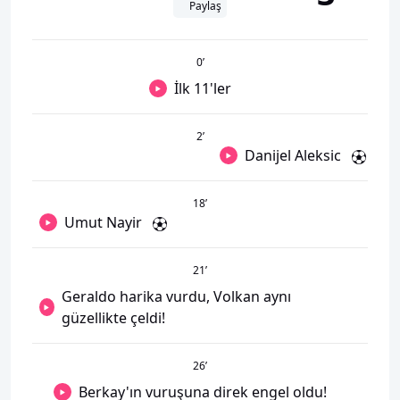
Paylaş
0
’
İlk 11'ler
2
’
Danijel Aleksic
18
’
Umut Nayir
21
’
Geraldo harika vurdu, Volkan aynı
güzellikte çeldi!
26
’
Berkay'ın vuruşuna direk engel oldu!