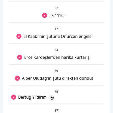
0
’
İlk 11'ler
17
’
El Kaabi'nin şutuna Onurcan engeli!
24
’
Erce Kardeşler'den harika kurtarış!
39
’
Alper Uludağ'ın şutu direkten döndü!
75
’
Bertuğ Yıldırım
87
’