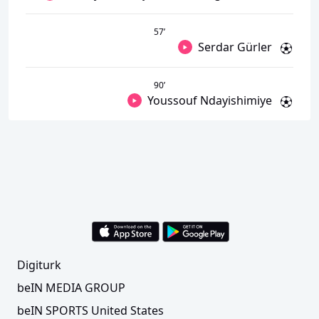
57
’
Serdar Gürler
90
’
Youssouf Ndayishimiye
Digiturk
beIN MEDIA GROUP
beIN SPORTS United States