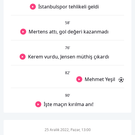
İstanbulspor tehlikeli geldi
58
’
Mertens attı, gol değeri kazanmadı
76
’
Kerem vurdu, Jensen müthiş çıkardı
82
’
Mehmet Yeşil
90
’
İşte maçın kırılma anı!
25 Aralık 2022, Pazar, 13:00