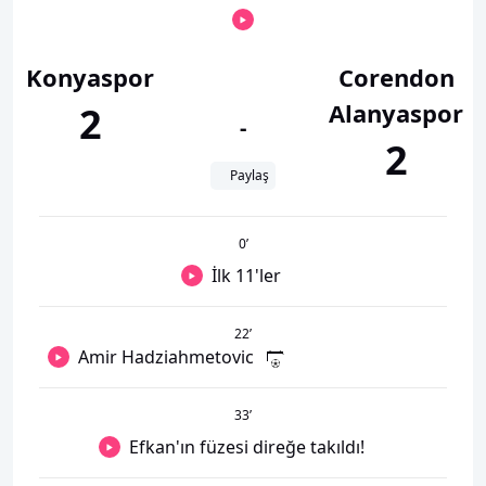
Konyaspor
Corendon
Alanyaspor
2
-
2
Paylaş
0
’
İlk 11'ler
22
’
Amir Hadziahmetovic
33
’
Efkan'ın füzesi direğe takıldı!