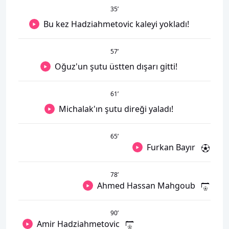
35
’
Bu kez Hadziahmetovic kaleyi yokladı!
57
’
Oğuz'un şutu üstten dışarı gitti!
61
’
Michalak'ın şutu direği yaladı!
65
’
Furkan Bayır
78
’
Ahmed Hassan Mahgoub
90
’
Amir Hadziahmetovic