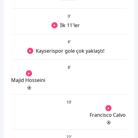
0
’
İlk 11'ler
6
’
Kayserispor gole çok yaklaştı!
8
’
Majid Hosseini
10
’
Francisco Calvo
22
’