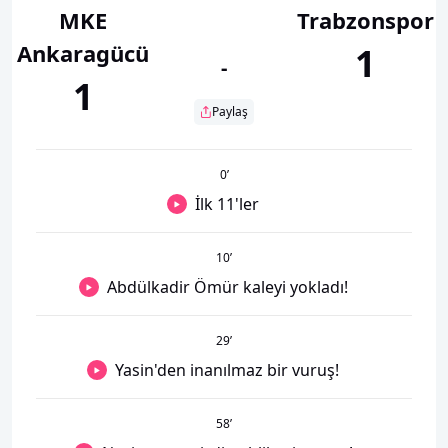
MKE
Trabzonspor
Ankaragücü
1
-
1
Paylaş
0
’
İlk 11'ler
10
’
Abdülkadir Ömür kaleyi yokladı!
29
’
Yasin'den inanılmaz bir vuruş!
58
’