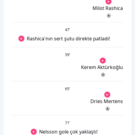
Milot Rashica
47
’
Rashica'nın sert şutu direkte patladı!
59
’
Kerem Aktürkoğlu
65
’
Dries Mertens
71
’
Nelsson gole çok yaklaştı!