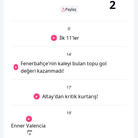
2
Paylaş
0
’
İlk 11'ler
14
’
Fenerbahçe'nin kaleyi bulan topu gol
değeri kazanmadı!
17
’
Altay'dan kritik kurtarış!
19
’
Enner Valencia