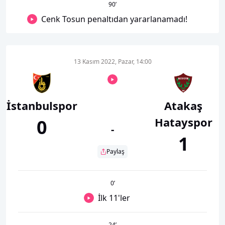
90
’
Cenk Tosun penaltıdan yararlanamadı!
13 Kasım 2022, Pazar, 14:00
İstanbulspor
Atakaş
Hatayspor
0
-
1
Paylaş
0
’
İlk 11'ler
24
’