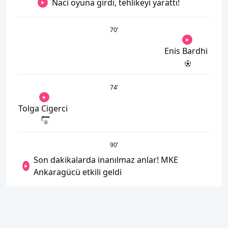
Naci oyuna girdi, tehlikeyi yarattı!
70
’
Enis Bardhi
74
’
Tolga Cigerci
90
’
Son dakikalarda inanılmaz anlar! MKE
Ankaragücü etkili geldi