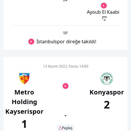
Ayoub El Kaabi
50
’
İstanbulspor direğe takıldı!
13 Kasım 2022, Pazar, 14:00
Metro
Konyaspor
Holding
2
Kayserispor
-
1
Paylaş