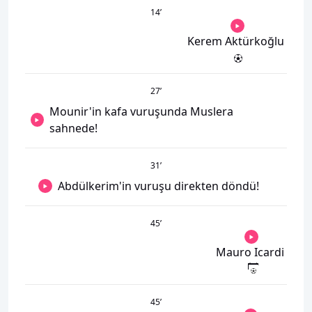
14
’
Kerem Aktürkoğlu
27
’
Mounir'in kafa vuruşunda Muslera
sahnede!
31
’
Abdülkerim'in vuruşu direkten döndü!
45
’
Mauro Icardi
45
’