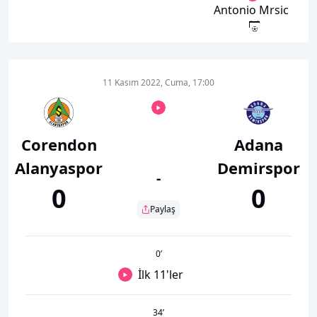
Antonio Mrsic
11 Kasım 2022, Cuma, 17:00
Corendon
Adana
Alanyaspor
Demirspor
-
0
0
Paylaş
0
’
İlk 11'ler
34
’