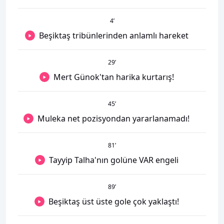
4
’
Beşiktaş tribünlerinden anlamlı hareket
29
’
Mert Günok'tan harika kurtarış!
45
’
Muleka net pozisyondan yararlanamadı!
81
’
Tayyip Talha'nın golüne VAR engeli
89
’
Beşiktaş üst üste gole çok yaklaştı!