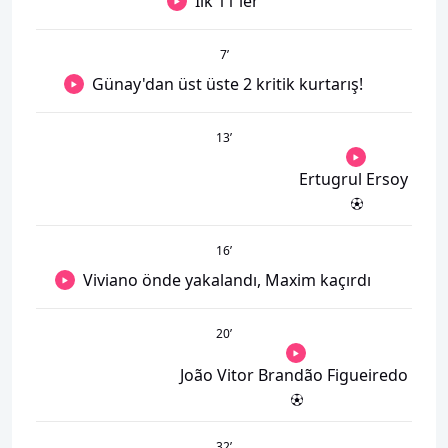
İlk 11'ler
7
’
Günay'dan üst üste 2 kritik kurtarış!
13
’
Ertugrul Ersoy
16
’
Viviano önde yakalandı, Maxim kaçırdı
20
’
João Vitor Brandão Figueiredo
32
’