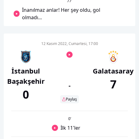
77
’
İnanılmaz anlar! Her şey oldu, gol
olmadı...
12 Kasım 2022, Cumartesi, 17:00
İstanbul
Galatasaray
Başakşehir
7
-
0
Paylaş
0
’
İlk 11'ler