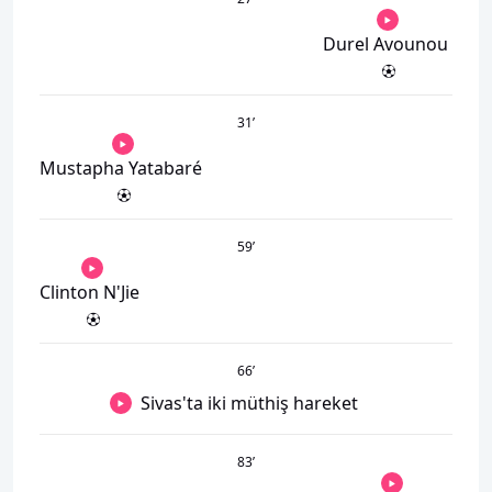
Durel Avounou
31
’
Mustapha Yatabaré
59
’
Clinton N'Jie
66
’
Sivas'ta iki müthiş hareket
83
’