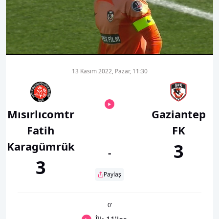
00:01
00:00
13 Kasım 2022, Pazar, 11:30
Mısırlıcomtr
Gaziantep
Fatih
FK
Karagümrük
3
-
3
Paylaş
0
’