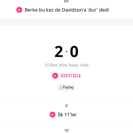
69
’
Berke bu kez de Davidson'a 'dur' dedi
2
0
-
27 Ekim 2024, Pazar, 16:00
ÖZETİ İZLE
Paylaş
0
’
İlk 11'ler
10
’