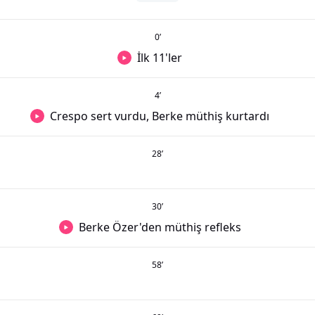
0
’
İlk 11'ler
4
’
Crespo sert vurdu, Berke müthiş kurtardı
28
’
30
’
Berke Özer'den müthiş refleks
58
’