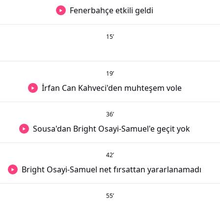
Fenerbahçe etkili geldi
15
’
19
’
İrfan Can Kahveci'den muhteşem vole
36
’
Sousa'dan Bright Osayi-Samuel'e geçit yok
42
’
Bright Osayi-Samuel net fırsattan yararlanamadı
55
’