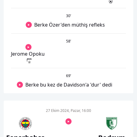
30
’
Berke Özer'den müthiş refleks
58
’
Jerome Opoku
69
’
Berke bu kez de Davidson'a 'dur' dedi
27 Ekim 2024, Pazar, 16:00