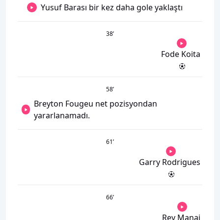
Yusuf Barası bir kez daha gole yaklaştı
38
’
Fode Koita
58
’
Breyton Fougeu net pozisyondan
yararlanamadı.
61
’
Garry Rodrigues
66
’
Rey Manaj