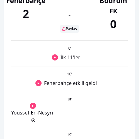
Fenerbahçe
Bodrum
FK
2
-
0
Paylaş
0
’
İlk 11'ler
10
’
Fenerbahçe etkili geldi
15
’
Youssef En-Nesyri
19
’