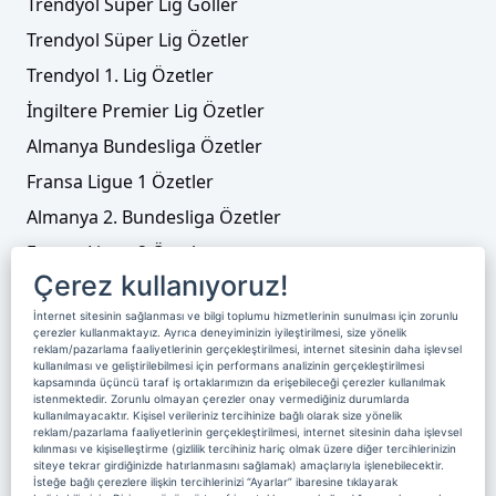
Trendyol Süper Lig Goller
Trendyol Süper Lig Özetler
Trendyol 1. Lig Özetler
İngiltere Premier Lig Özetler
Almanya Bundesliga Özetler
Fransa Ligue 1 Özetler
Almanya 2. Bundesliga Özetler
Fransa Ligue 2 Özetler
Çerez kullanıyoruz!
Tenis
İnternet sitesinin sağlanması ve bilgi toplumu hizmetlerinin sunulması için zorunlu
Video Liste
çerezler kullanmaktayız. Ayrıca deneyiminizin iyileştirilmesi, size yönelik
reklam/pazarlama faaliyetlerinin gerçekleştirilmesi, internet sitesinin daha işlevsel
Foto Galeriler
kullanılması ve geliştirilebilmesi için performans analizinin gerçekleştirilmesi
kapsamında üçüncü taraf iş ortaklarımızın da erişebileceği çerezler kullanılmak
istenmektedir. Zorunlu olmayan çerezler onay vermediğiniz durumlarda
kullanılmayacaktır. Kişisel verileriniz tercihinize bağlı olarak size yönelik
Üyelik
Yayın Akışı
Reklam
Site Sözleşmesi
reklam/pazarlama faaliyetlerinin gerçekleştirilmesi, internet sitesinin daha işlevsel
kılınması ve kişiselleştirme (gizlilik tercihiniz hariç olmak üzere diğer tercihlerinizin
Künye ve İletişim
Çerez Politikası
siteye tekrar girdiğinizde hatırlanmasını sağlamak) amaçlarıyla işlenebilecektir.
İsteğe bağlı çerezlere ilişkin tercihlerinizi “Ayarlar” ibaresine tıklayarak
Çerez Yönetimi
Veri Sahibi Başvuru Formu