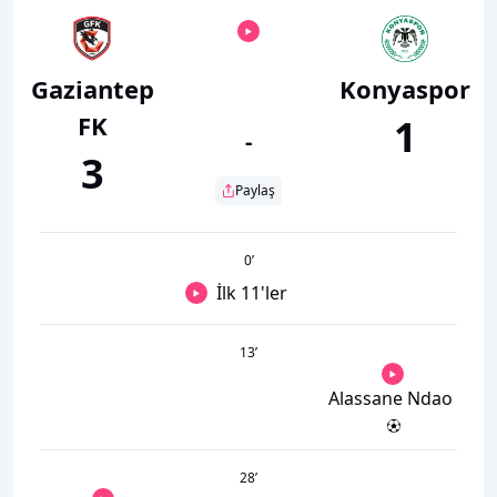
Gaziantep
Konyaspor
FK
1
-
3
Paylaş
0
’
İlk 11'ler
13
’
Alassane Ndao
28
’