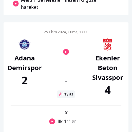
Mersin'de nefesleri kesen iki güzel
hareket
25 Ekim 2024, Cuma, 17:00
Adana
Ekenler
Demirspor
Beton
Sivasspor
2
-
4
Paylaş
0
’
İlk 11'ler