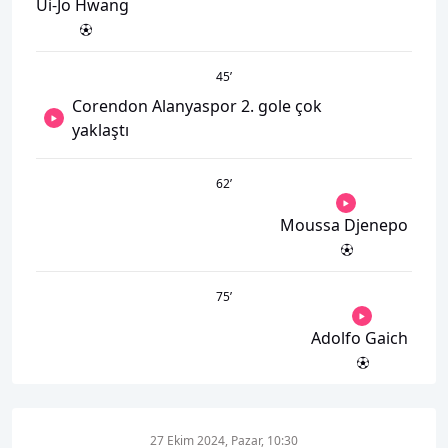
Ui-Jo Hwang
45
’
Corendon Alanyaspor 2. gole çok
yaklaştı
62
’
Moussa Djenepo
75
’
Adolfo Gaich
27 Ekim 2024, Pazar, 10:30