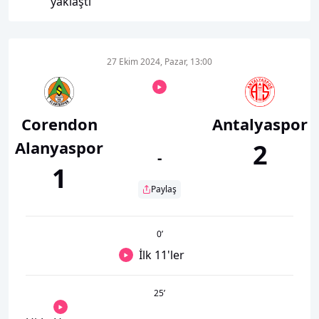
yaklaştı
27 Ekim 2024, Pazar, 13:00
Corendon
Antalyaspor
Alanyaspor
2
-
1
Paylaş
0
’
İlk 11'ler
25
’