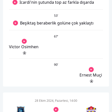
Icardi'nin şutunda top az farkla dışarda
53
’
Beşiktaş beraberlik golüne çok yaklaştı
67
’
Victor Osimhen
90
’
Ernest Muçi
28 Ekim 2024, Pazartesi, 14:00