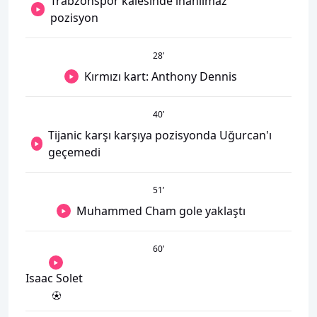
Trabzonspor kalesinde inanılmaz
pozisyon
28
’
Kırmızı kart: Anthony Dennis
40
’
Tijanic karşı karşıya pozisyonda Uğurcan'ı
geçemedi
51
’
Muhammed Cham gole yaklaştı
60
’
Isaac Solet