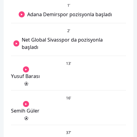
1
’
Adana Demirspor pozisyonla başladı
2
’
Net Global Sivasspor da pozisyonla
başladı
13
’
Yusuf Barası
16
’
Semih Güler
37
’