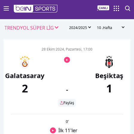
TRENDYOL SÜPER LİG
2024/2025
10 .Hafta
28 Ekim 2024, Pazartesi, 17:00
Galatasaray
Beşiktaş
2
1
-
Paylaş
0
’
İlk 11'ler