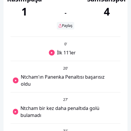
1
4
-
Paylaş
0
’
İlk 11'ler
20
’
Ntcham'ın Panenka Penaltısı başarısız
oldu
27
’
Ntcham bir kez daha penaltıda golü
bulamadı
31
’