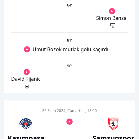
64
’
Simon Banza
81
’
Umut Bozok mutlak golü kaçırdı
90
’
David Tijanic
26 Ekim 2024, Cumartesi, 13:00
Kasımpaşa
Samsunspor