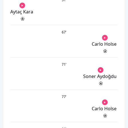
Aytaç Kara
67
’
Carlo Holse
71
’
Soner Aydoğdu
77
’
Carlo Holse