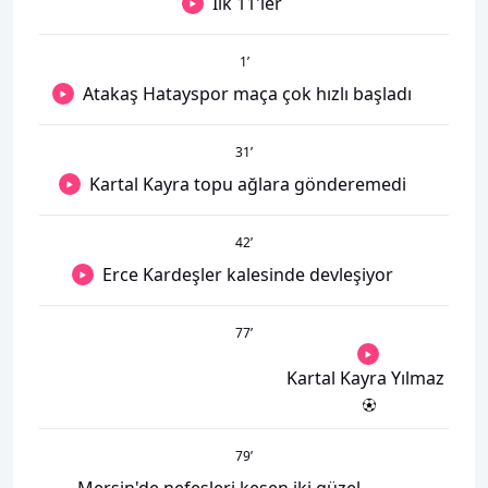
İlk 11'ler
1
’
Atakaş Hatayspor maça çok hızlı başladı
31
’
Kartal Kayra topu ağlara gönderemedi
42
’
Erce Kardeşler kalesinde devleşiyor
77
’
Kartal Kayra Yılmaz
79
’