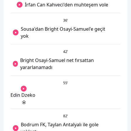
İrfan Can Kahveci'den muhteşem vole
36
’
Sousa'dan Bright Osayi-Samuel'e geçit
yok
42
’
Bright Osayi-Samuel net fırsattan
yararlanamadı
55
’
Edin Dzeko
82
’
Bodrum FK, Taylan Antalyalı ile gole