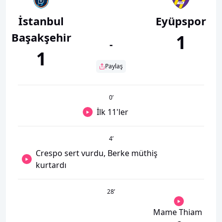
İstanbul
Eyüpspor
Başakşehir
1
-
1
Paylaş
0
’
İlk 11'ler
4
’
Crespo sert vurdu, Berke müthiş
kurtardı
28
’
Mame Thiam