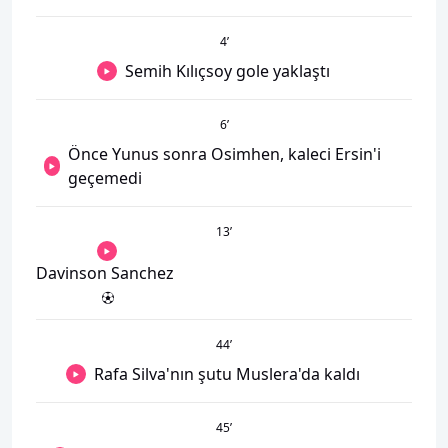
4
’
Semih Kılıçsoy gole yaklaştı
6
’
Önce Yunus sonra Osimhen, kaleci Ersin'i
geçemedi
13
’
Davinson Sanchez
44
’
Rafa Silva'nın şutu Muslera'da kaldı
45
’