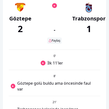
Göztepe
Trabzonspor
2
1
-
Paylaş
0
’
İlk 11'ler
8
’
Göztepe golü buldu ama öncesinde faul
var
21
’