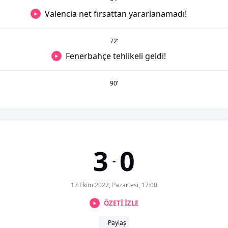
Valencia net fırsattan yararlanamadı!
72
’
Fenerbahçe tehlikeli geldi!
90
’
3
0
-
17 Ekim 2022, Pazartesi, 17:00
ÖZETİ İZLE
Paylaş