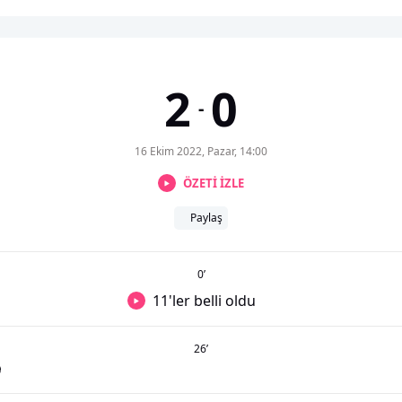
2
0
-
16 Ekim 2022, Pazar, 14:00
ÖZETİ İZLE
Paylaş
0
’
11'ler belli oldu
26
’