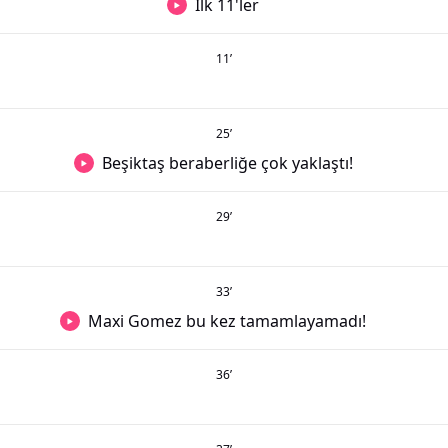
İlk 11'ler
11
’
25
’
Beşiktaş beraberliğe çok yaklaştı!
29
’
33
’
Maxi Gomez bu kez tamamlayamadı!
36
’