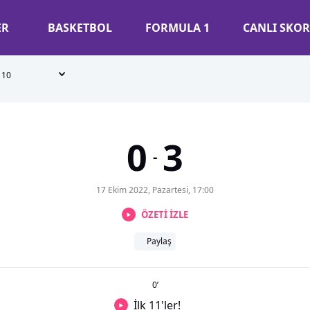
ER
BASKETBOL
FORMULA 1
CANLI SKOR
10
0
3
-
17 Ekim 2022, Pazartesi, 17:00
ÖZETİ İZLE
Paylaş
0
’
İlk 11'ler!