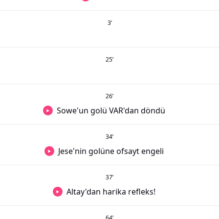
3
’
25
’
26
’
Sowe'un golü VAR'dan döndü
34
’
Jese'nin golüne ofsayt engeli
37
’
Altay'dan harika refleks!
64
’