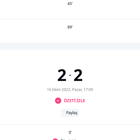
45
’
89
’
2
2
-
16 Ekim 2022, Pazar, 17:00
ÖZETİ İZLE
Paylaş
0
’