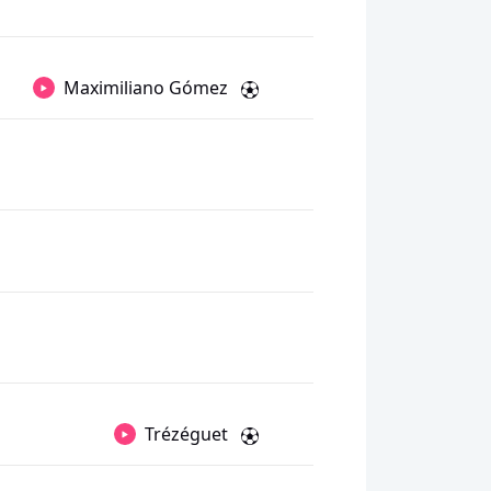
Maximiliano Gómez
Trézéguet