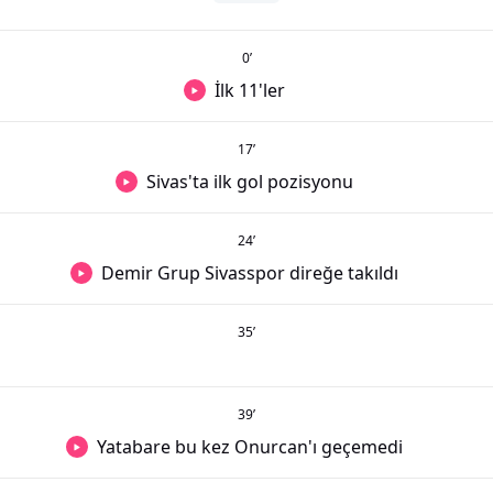
0
’
İlk 11'ler
17
’
Sivas'ta ilk gol pozisyonu
24
’
Demir Grup Sivasspor direğe takıldı
35
’
39
’
Yatabare bu kez Onurcan'ı geçemedi