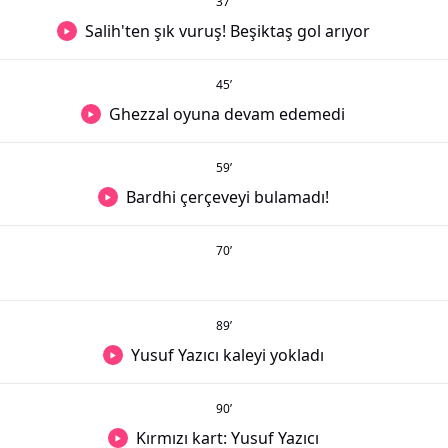
37
’
Salih'ten şık vuruş! Beşiktaş gol arıyor
45
’
Ghezzal oyuna devam edemedi
59
’
Bardhi çerçeveyi bulamadı!
70
’
89
’
Yusuf Yazıcı kaleyi yokladı
90
’
Kırmızı kart: Yusuf Yazıcı