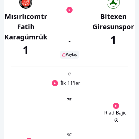
Mısırlıcomtr
Bitexen
Fatih
Giresunspor
Karagümrük
1
-
1
Paylaş
0
’
İlk 11'ler
75
’
Riad Bajic
90
’