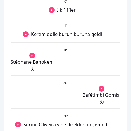
0
’
İlk 11'ler
1
’
Kerem golle burun buruna geldi
16
’
Stéphane Bahoken
20
’
Bafétimbi Gomis
30
’
Sergio Oliveira yine direkleri geçemedi!