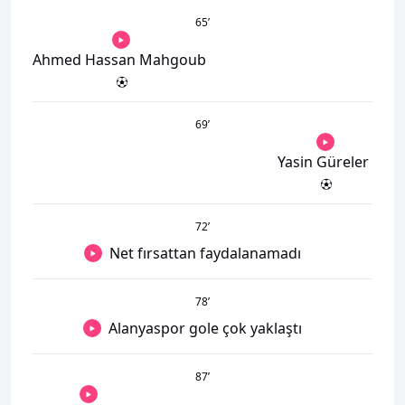
65
’
Ahmed Hassan Mahgoub
69
’
Yasin Güreler
72
’
Net fırsattan faydalanamadı
78
’
Alanyaspor gole çok yaklaştı
87
’