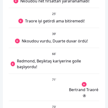
Nkoudou net fırsattan yararlanamadı!
25
’
Traore iyi getirdi ama bitiremedi!
39
’
Nkoudou vurdu, Duarte duvar ördü!
66
’
Redmond, Beşiktaş kariyerine golle
başlıyordu!
71
’
Bertrand Traoré
73
’