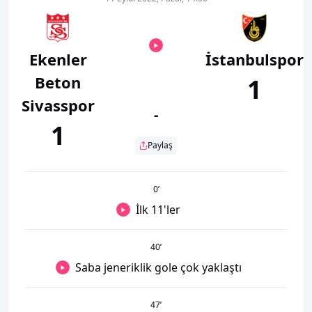
Ekenler
İstanbulspor
Beton
1
Sivasspor
-
1
Paylaş
0
’
İlk 11'ler
40
’
Saba jeneriklik gole çok yaklaştı
47
’