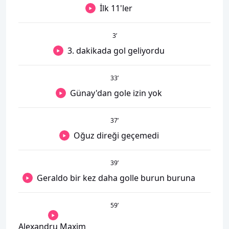
İlk 11'ler
3
’
3. dakikada gol geliyordu
33
’
Günay'dan gole izin yok
37
’
Oğuz direği geçemedi
39
’
Geraldo bir kez daha golle burun buruna
59
’
Alexandru Maxim