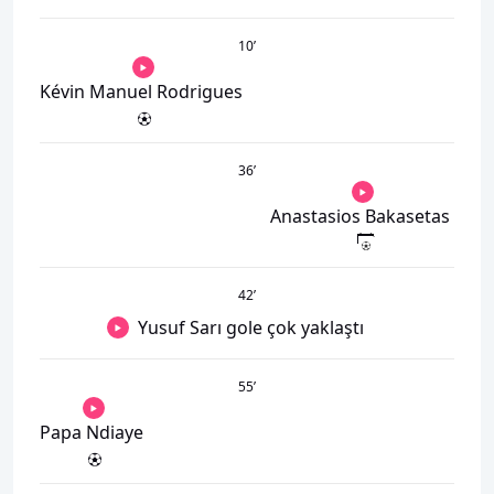
10
’
Kévin Manuel Rodrigues
36
’
Anastasios Bakasetas
42
’
Yusuf Sarı gole çok yaklaştı
55
’
Papa Ndiaye