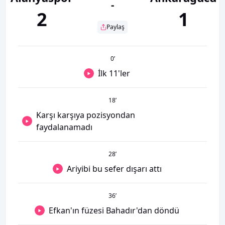
-
2
1
Paylaş
0
’
İlk 11'ler
18
’
Karşı karşıya pozisyondan
faydalanamadı
28
’
Ariyibi bu sefer dışarı attı
36
’
Efkan'ın füzesi Bahadır'dan döndü