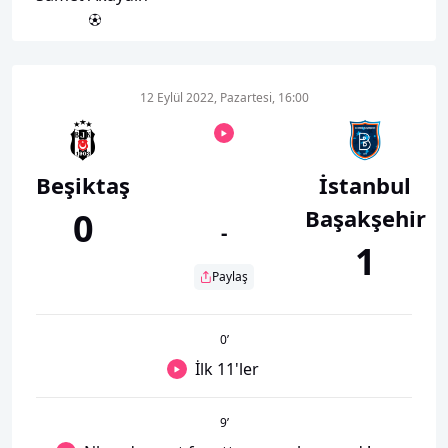
12 Eylül 2022, Pazartesi, 16:00
Beşiktaş
İstanbul
Başakşehir
0
-
1
Paylaş
0
’
İlk 11'ler
9
’