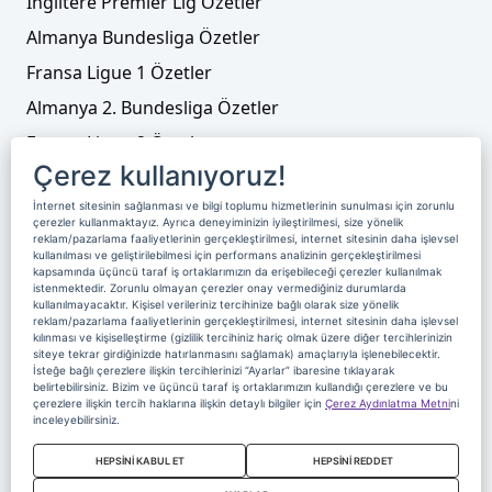
İngiltere Premier Lig Özetler
Almanya Bundesliga Özetler
Fransa Ligue 1 Özetler
Almanya 2. Bundesliga Özetler
Fransa Ligue 2 Özetler
Çerez kullanıyoruz!
Tenis
İnternet sitesinin sağlanması ve bilgi toplumu hizmetlerinin sunulması için zorunlu
Video Liste
çerezler kullanmaktayız. Ayrıca deneyiminizin iyileştirilmesi, size yönelik
reklam/pazarlama faaliyetlerinin gerçekleştirilmesi, internet sitesinin daha işlevsel
Foto Galeriler
kullanılması ve geliştirilebilmesi için performans analizinin gerçekleştirilmesi
kapsamında üçüncü taraf iş ortaklarımızın da erişebileceği çerezler kullanılmak
istenmektedir. Zorunlu olmayan çerezler onay vermediğiniz durumlarda
kullanılmayacaktır. Kişisel verileriniz tercihinize bağlı olarak size yönelik
Üyelik
Yayın Akışı
Reklam
Site Sözleşmesi
reklam/pazarlama faaliyetlerinin gerçekleştirilmesi, internet sitesinin daha işlevsel
kılınması ve kişiselleştirme (gizlilik tercihiniz hariç olmak üzere diğer tercihlerinizin
Künye ve İletişim
Çerez Politikası
siteye tekrar girdiğinizde hatırlanmasını sağlamak) amaçlarıyla işlenebilecektir.
İsteğe bağlı çerezlere ilişkin tercihlerinizi “Ayarlar” ibaresine tıklayarak
Çerez Yönetimi
Veri Sahibi Başvuru Formu
belirtebilirsiniz. Bizim ve üçüncü taraf iş ortaklarımızın kullandığı çerezlere ve bu
çerezlere ilişkin tercih haklarına ilişkin detaylı bilgiler için
Çerez Aydınlatma Metni
ni
Nereden İzlerim
inceleyebilirsiniz.
Copyright 2020 Digiturk Bu siteyi kullanarak sözleşmeyi kabul etmiş
HEPSİNİ KABUL ET
HEPSİNİ REDDET
sayılırsınız.