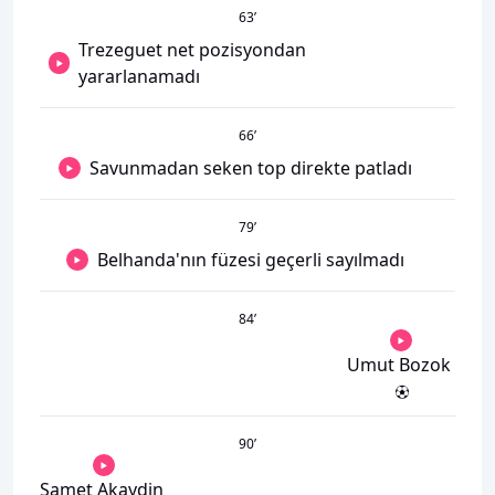
63
’
Trezeguet net pozisyondan
yararlanamadı
66
’
Savunmadan seken top direkte patladı
79
’
Belhanda'nın füzesi geçerli sayılmadı
84
’
Umut Bozok
90
’
Samet Akaydin