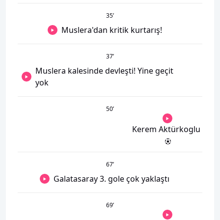
35
’
Muslera'dan kritik kurtarış!
37
’
Muslera kalesinde devleşti! Yine geçit
yok
50
’
Kerem Aktürkoglu
67
’
Galatasaray 3. gole çok yaklaştı
69
’