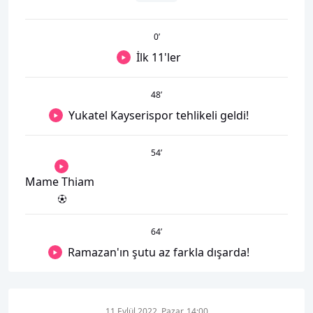
0
’
İlk 11'ler
48
’
Yukatel Kayserispor tehlikeli geldi!
54
’
Mame Thiam
64
’
Ramazan'ın şutu az farkla dışarda!
11 Eylül 2022, Pazar, 14:00