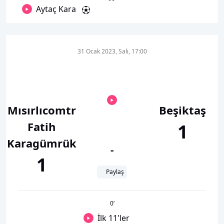
Aytaç Kara
31 Ocak 2023, Salı, 17:00
Mısırlıcomtr
Beşiktaş
Fatih
1
Karagümrük
-
1
Paylaş
0
’
İlk 11'ler