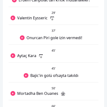
Erdem Canpolat'tan kritik müdahaleler!
29
’
Valentin Eysseric
37
’
Onurcan Piri gole izin vermedi!
45
’
Aytaç Kara
45
’
Bajic'in golü ofsayta takıldı
50
’
Mortadha Ben Ouanes
66
’