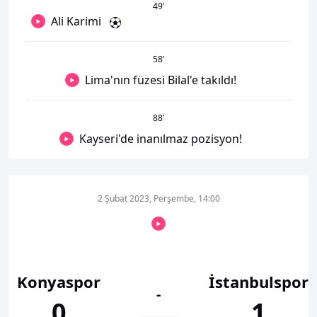
49
’
Ali Karimi
58
’
Lima'nın füzesi Bilal'e takıldı!
88
’
Kayseri'de inanılmaz pozisyon!
2 Şubat 2023, Perşembe, 14:00
Konyaspor
İstanbulspor
-
0
1