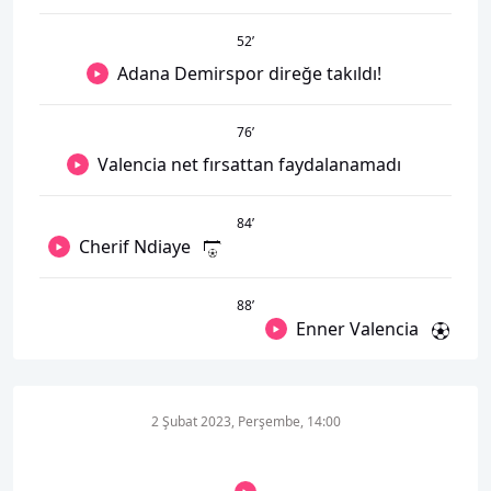
52
’
Adana Demirspor direğe takıldı!
76
’
Valencia net fırsattan faydalanamadı
84
’
Cherif Ndiaye
88
’
Enner Valencia
2 Şubat 2023, Perşembe, 14:00