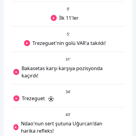
0
’
İlk 11'ler
5
’
Trezeguet'nin golü VAR'a takıldı!
31
’
Bakasetas karşı karşıya pozisyonda
kaçırdı!
34
’
Trezeguet
43
’
Ndao'nun sert şutuna Uğurcan'dan
harika refleks!