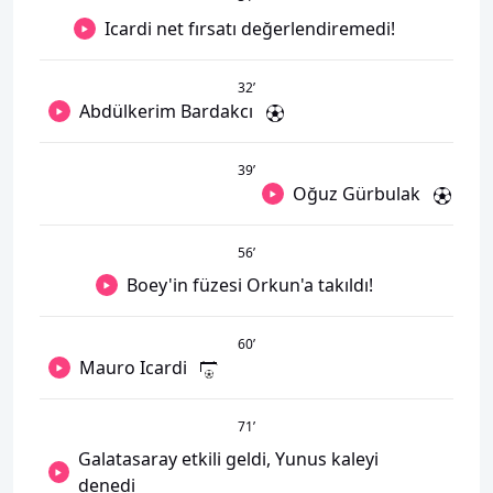
Icardi net fırsatı değerlendiremedi!
32
’
Abdülkerim Bardakcı
39
’
Oğuz Gürbulak
56
’
Boey'in füzesi Orkun'a takıldı!
60
’
Mauro Icardi
71
’
Galatasaray etkili geldi, Yunus kaleyi
denedi