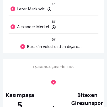
77
’
Lazar Markovic
88
’
Alexander Merkel
90
’
Burak'ın volesi üstten dışarda!
1 Şubat 2023, Çarşamba, 14:00
Kasımpaşa
Bitexen
Giresunspor
5
-