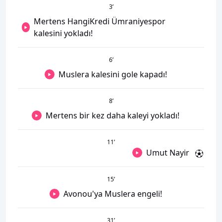
3
’
Mertens HangiKredi Ümraniyespor
kalesini yokladı!
6
’
Muslera kalesini gole kapadı!
8
’
Mertens bir kez daha kaleyi yokladı!
11
’
Umut Nayir
15
’
Avonou'ya Muslera engeli!
31
’