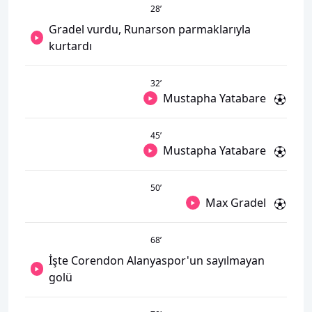
28
’
Gradel vurdu, Runarson parmaklarıyla
kurtardı
32
’
Mustapha Yatabare
45
’
Mustapha Yatabare
50
’
Max Gradel
68
’
İşte Corendon Alanyaspor'un sayılmayan
golü