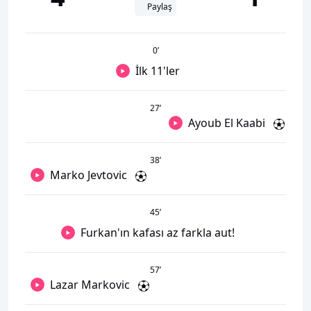
Paylaş
0
’
İlk 11'ler
27
’
Ayoub El Kaabi
38
’
Marko Jevtovic
45
’
Furkan'ın kafası az farkla aut!
57
’
Lazar Markovic