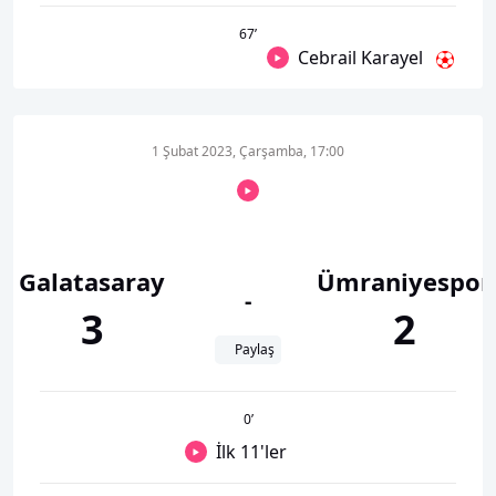
67
’
Cebrail Karayel
1 Şubat 2023, Çarşamba, 17:00
Galatasaray
Ümraniyespor
-
3
2
Paylaş
0
’
İlk 11'ler