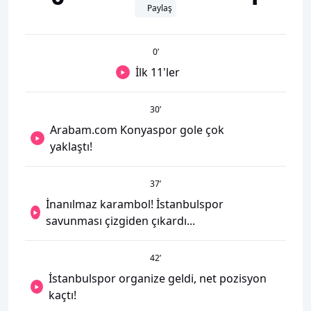
Paylaş
0
’
İlk 11'ler
30
’
Arabam.com Konyaspor gole çok
yaklaştı!
37
’
İnanılmaz karambol! İstanbulspor
savunması çizgiden çıkardı...
42
’
İstanbulspor organize geldi, net pozisyon
kaçtı!