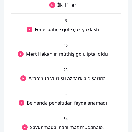
İlk 11'ler
6
’
Fenerbahçe gole çok yaklaştı
16
’
Mert Hakan'ın müthiş golü iptal oldu
23
’
Arao'nun vuruşu az farkla dışarıda
32
’
Belhanda penaltıdan faydalanamadı
34
’
Savunmada inanılmaz müdahale!