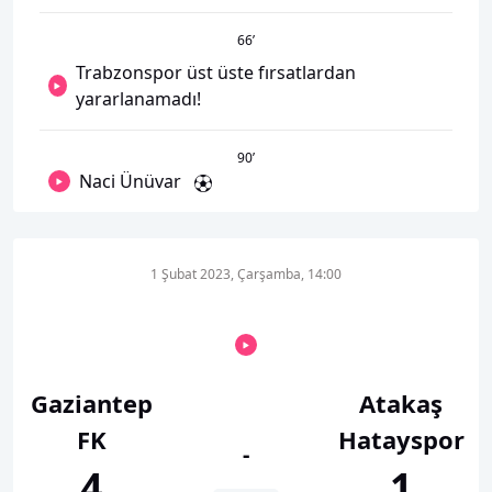
66
’
Trabzonspor üst üste fırsatlardan
yararlanamadı!
90
’
Naci Ünüvar
1 Şubat 2023, Çarşamba, 14:00
Gaziantep
Atakaş
FK
Hatayspor
-
4
1