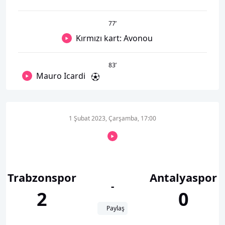
77
’
Kırmızı kart: Avonou
83
’
Mauro Icardi
1 Şubat 2023, Çarşamba, 17:00
Trabzonspor
Antalyaspor
-
2
0
Paylaş