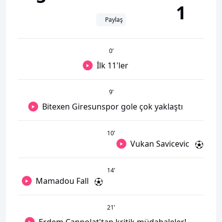
1
Paylaş
0
’
İlk 11'ler
9
’
Bitexen Giresunspor gole çok yaklaştı
10
’
Vukan Savicevic
14
’
Mamadou Fall
21
’