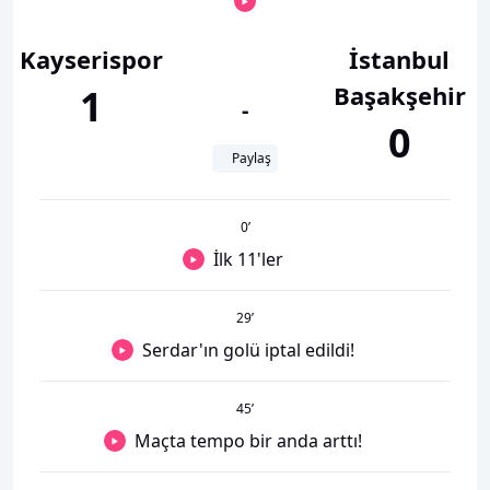
Kayserispor
İstanbul
Başakşehir
1
-
0
Paylaş
0
’
İlk 11'ler
29
’
Serdar'ın golü iptal edildi!
45
’
Maçta tempo bir anda arttı!