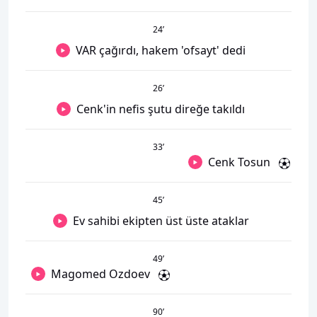
24
’
VAR çağırdı, hakem 'ofsayt' dedi
26
’
Cenk'in nefis şutu direğe takıldı
33
’
Cenk Tosun
45
’
Ev sahibi ekipten üst üste ataklar
49
’
Magomed Ozdoev
90
’