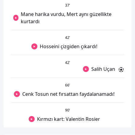
37
’
Mane harika vurdu, Mert aynı güzellikte
kurtardı
42
’
Hosseini çizgiden çıkardı!
42
’
Salih Uçan
66
’
Cenk Tosun net fırsattan faydalanamadı!
90
’
Kırmızı kart: Valentin Rosier