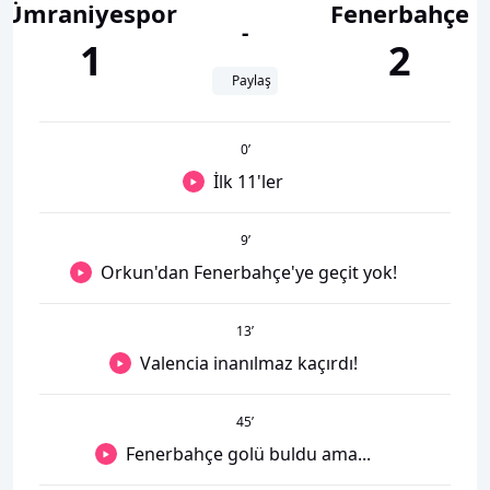
Ümraniyespor
Fenerbahçe
-
1
2
Paylaş
0
’
İlk 11'ler
9
’
Orkun'dan Fenerbahçe'ye geçit yok!
13
’
Valencia inanılmaz kaçırdı!
45
’
Fenerbahçe golü buldu ama...