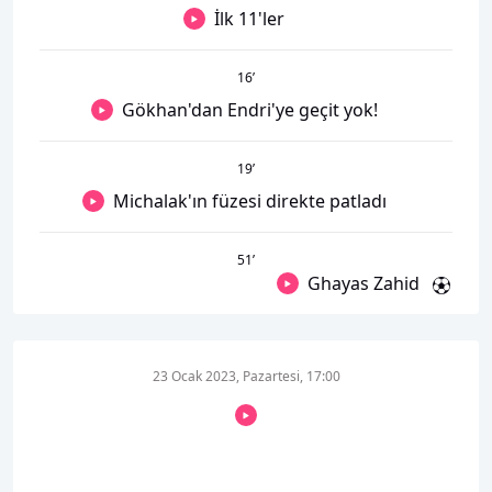
İlk 11'ler
16
’
Gökhan'dan Endri'ye geçit yok!
19
’
Michalak'ın füzesi direkte patladı
51
’
Ghayas Zahid
23 Ocak 2023, Pazartesi, 17:00