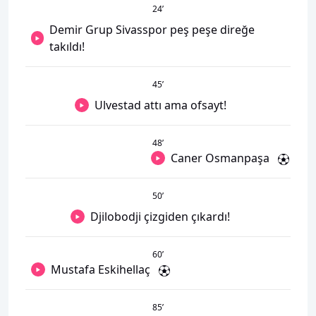
24
’
Demir Grup Sivasspor peş peşe direğe
takıldı!
45
’
Ulvestad attı ama ofsayt!
48
’
Caner Osmanpaşa
50
’
Djilobodji çizgiden çıkardı!
60
’
Mustafa Eskihellaç
85
’