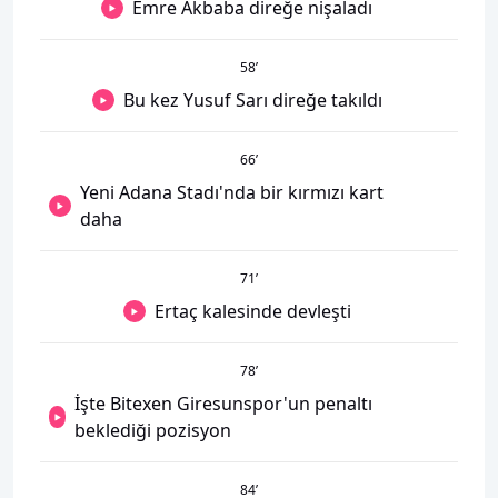
Emre Akbaba direğe nişaladı
58
’
Bu kez Yusuf Sarı direğe takıldı
66
’
Yeni Adana Stadı'nda bir kırmızı kart
daha
71
’
Ertaç kalesinde devleşti
78
’
İşte Bitexen Giresunspor'un penaltı
beklediği pozisyon
84
’