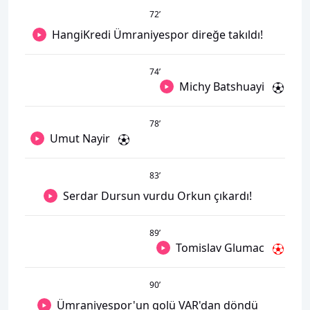
72
’
HangiKredi Ümraniyespor direğe takıldı!
74
’
Michy Batshuayi
78
’
Umut Nayir
83
’
Serdar Dursun vurdu Orkun çıkardı!
89
’
Tomislav Glumac
90
’
Ümraniyespor'un golü VAR'dan döndü