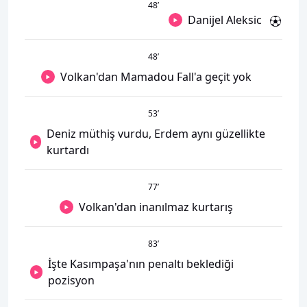
48
’
Danijel Aleksic
48
’
Volkan'dan Mamadou Fall'a geçit yok
53
’
Deniz müthiş vurdu, Erdem aynı güzellikte
kurtardı
77
’
Volkan'dan inanılmaz kurtarış
83
’
İşte Kasımpaşa'nın penaltı beklediği
pozisyon