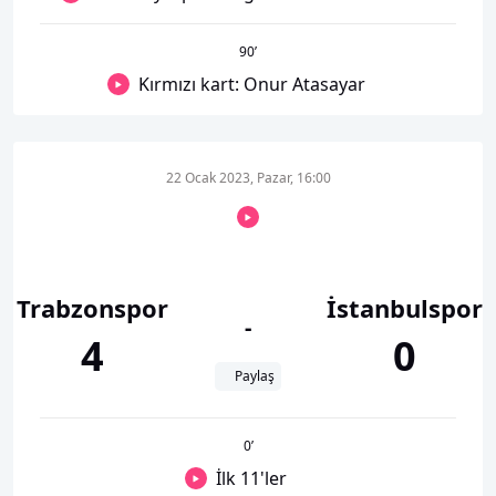
90
’
Kırmızı kart: Onur Atasayar
22 Ocak 2023, Pazar, 16:00
Trabzonspor
İstanbulspor
-
4
0
Paylaş
0
’
İlk 11'ler