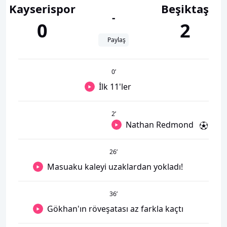
Kayserispor
Beşiktaş
-
0
2
Paylaş
0
’
İlk 11'ler
2
’
Nathan Redmond
26
’
Masuaku kaleyi uzaklardan yokladı!
36
’
Gökhan'ın röveşatası az farkla kaçtı