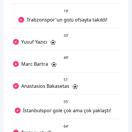
19
’
Trabzonspor'un golü ofsayta takıldı!
33
’
Yusuf Yazıcı
49
’
Marc Bartra
51
’
Anastasios Bakasetas
55
’
İstanbulspor gole çok ama çok yaklaştı!
64
’