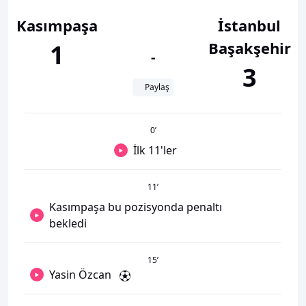
Kasımpaşa
İstanbul
Başakşehir
1
-
3
Paylaş
0
’
İlk 11'ler
11
’
Kasımpaşa bu pozisyonda penaltı
bekledi
15
’
Yasin Özcan