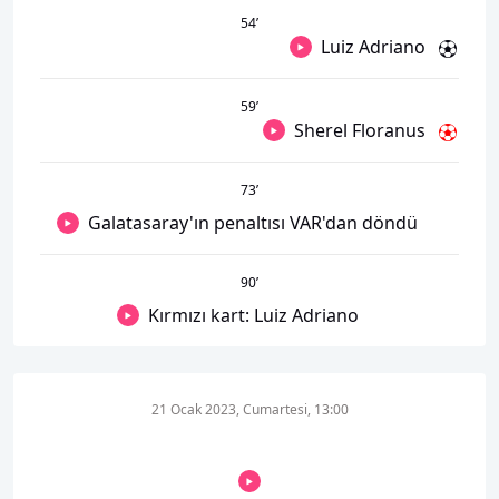
54
’
Luiz Adriano
59
’
Sherel Floranus
73
’
Galatasaray'ın penaltısı VAR'dan döndü
90
’
Kırmızı kart: Luiz Adriano
21 Ocak 2023, Cumartesi, 13:00