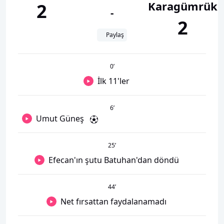
Karagümrük
2
-
2
Paylaş
0
’
İlk 11'ler
6
’
Umut Güneş
25
’
Efecan'ın şutu Batuhan'dan döndü
44
’
Net fırsattan faydalanamadı