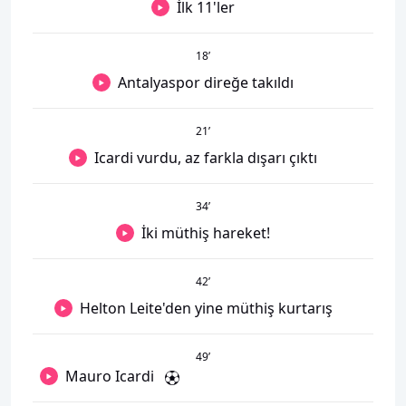
İlk 11'ler
18
’
Antalyaspor direğe takıldı
21
’
Icardi vurdu, az farkla dışarı çıktı
34
’
İki müthiş hareket!
42
’
Helton Leite'den yine müthiş kurtarış
49
’
Mauro Icardi