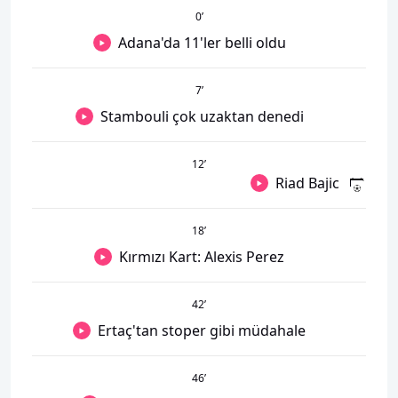
0
’
Adana'da 11'ler belli oldu
7
’
Stambouli çok uzaktan denedi
12
’
Riad Bajic
18
’
Kırmızı Kart: Alexis Perez
42
’
Ertaç'tan stoper gibi müdahale
46
’