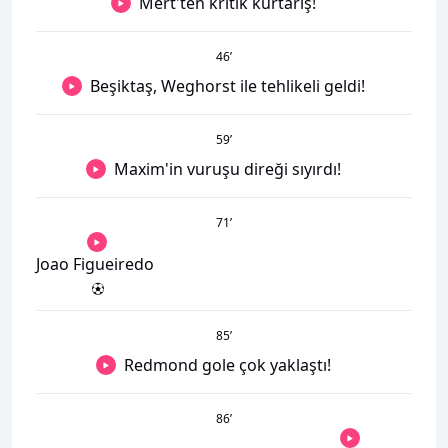
Mert'ten kritik kurtarış!
46
’
Beşiktaş, Weghorst ile tehlikeli geldi!
59
’
Maxim'in vuruşu direği sıyırdı!
71
’
Joao Figueiredo
85
’
Redmond gole çok yaklaştı!
86
’