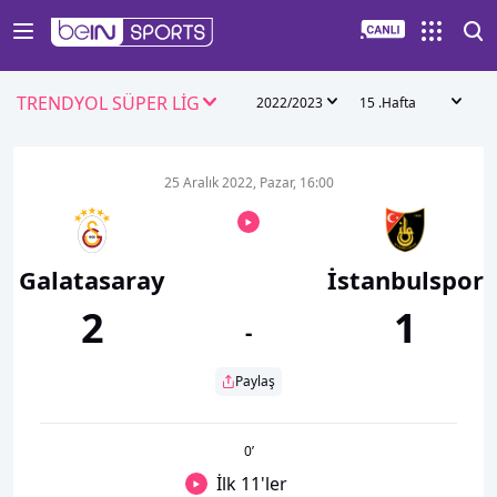
TRENDYOL SÜPER LİG
2022/2023
15 .Hafta
25 Aralık 2022, Pazar, 16:00
Galatasaray
İstanbulspor
2
1
-
Paylaş
0
’
İlk 11'ler