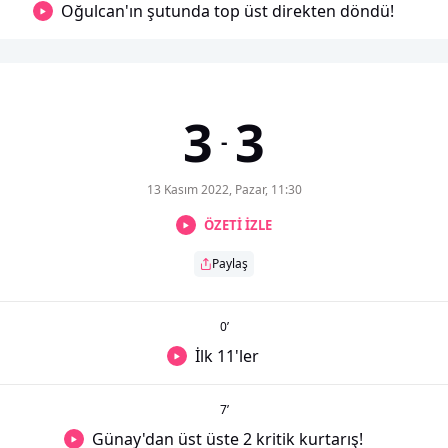
Oğulcan'ın şutunda top üst direkten döndü!
3
3
-
13 Kasım 2022, Pazar, 11:30
ÖZETİ İZLE
Paylaş
0
’
İlk 11'ler
7
’
Günay'dan üst üste 2 kritik kurtarış!