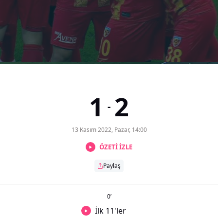
1
2
-
13 Kasım 2022, Pazar, 14:00
ÖZETİ İZLE
Paylaş
0
’
İlk 11'ler