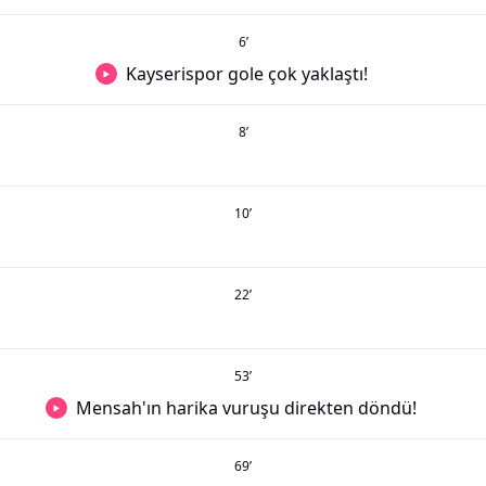
6
’
Kayserispor gole çok yaklaştı!
8
’
10
’
22
’
53
’
Mensah'ın harika vuruşu direkten döndü!
69
’