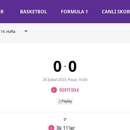
ER
BASKETBOL
FORMULA 1
CANLI SKOR
14 .Hafta
0
0
-
26 Şubat 2023, Pazar, 16:00
ÖZETİ İZLE
Paylaş
0
’
İlk 11'ler