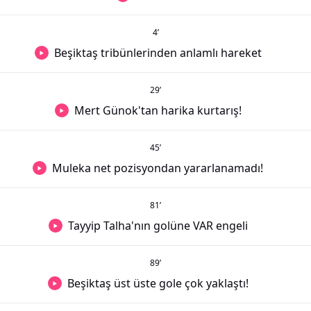
4
’
Beşiktaş tribünlerinden anlamlı hareket
29
’
Mert Günok'tan harika kurtarış!
45
’
Muleka net pozisyondan yararlanamadı!
81
’
Tayyip Talha'nın golüne VAR engeli
89
’
Beşiktaş üst üste gole çok yaklaştı!