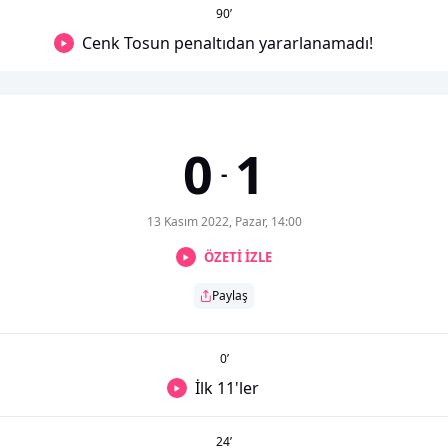
90
’
Cenk Tosun penaltıdan yararlanamadı!
0
1
-
13 Kasım 2022, Pazar, 14:00
ÖZETİ İZLE
Paylaş
0
’
İlk 11'ler
24
’