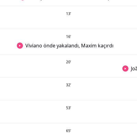
13
’
16
’
Viviano önde yakalandı, Maxim kaçırdı
20
’
Jo
32
’
53
’
65
’