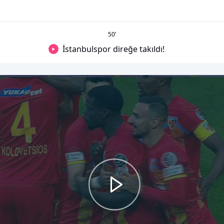
50
’
İstanbulspor direğe takıldı!