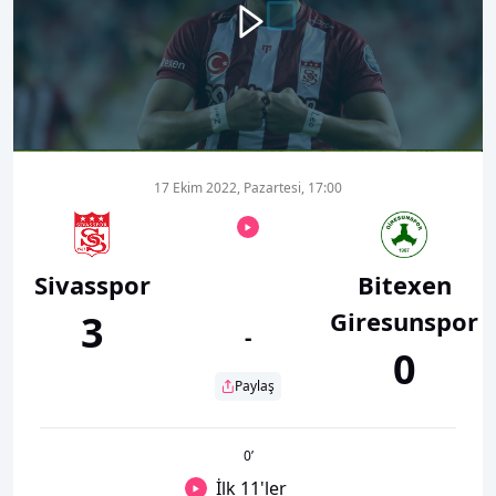
00:00
00:32
17 Ekim 2022, Pazartesi, 17:00
Sivasspor
Bitexen
Giresunspor
3
-
0
Paylaş
0
’
İlk 11'ler