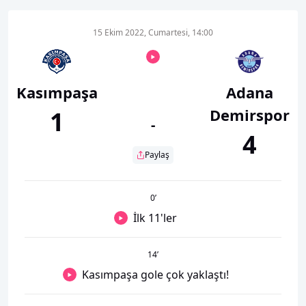
15 Ekim 2022, Cumartesi, 14:00
Kasımpaşa
Adana
Demirspor
1
-
4
Paylaş
0
’
İlk 11'ler
14
’
Kasımpaşa gole çok yaklaştı!