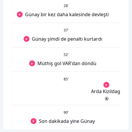
28
’
Günay bir kez daha kalesinde devleşti
37
’
Günay şimdi de penaltı kurtardı
52
’
Müthiş gol VAR'dan döndü
85
’
Arda Kizildag
90
’
Son dakikada yine Günay