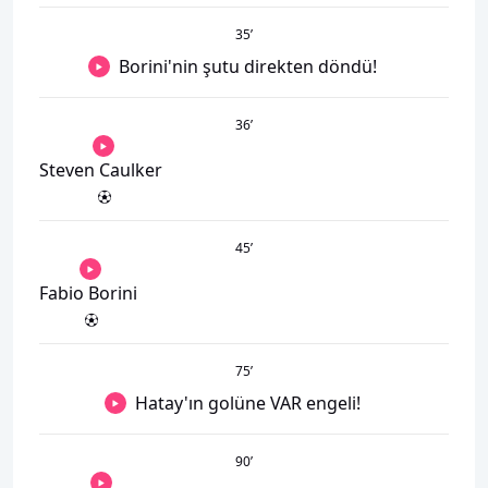
35
’
Borini'nin şutu direkten döndü!
36
’
Steven Caulker
45
’
Fabio Borini
75
’
Hatay'ın golüne VAR engeli!
90
’