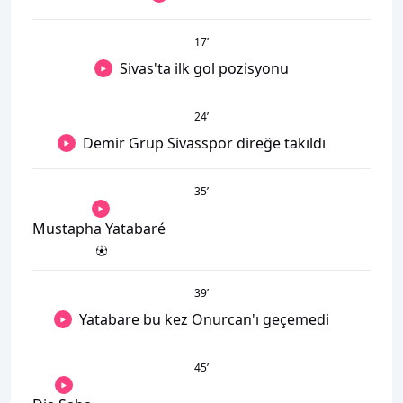
17
’
Sivas'ta ilk gol pozisyonu
24
’
Demir Grup Sivasspor direğe takıldı
35
’
Mustapha Yatabaré
39
’
Yatabare bu kez Onurcan'ı geçemedi
45
’