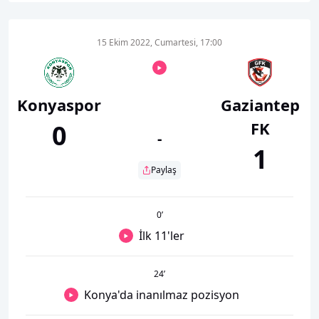
15 Ekim 2022, Cumartesi, 17:00
Konyaspor
Gaziantep
FK
0
-
1
Paylaş
0
’
İlk 11'ler
24
’
Konya'da inanılmaz pozisyon