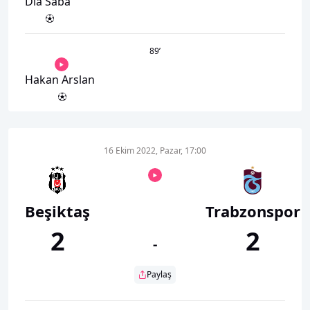
Dia Saba
89
’
Hakan Arslan
16 Ekim 2022, Pazar, 17:00
Beşiktaş
Trabzonspor
2
2
-
Paylaş