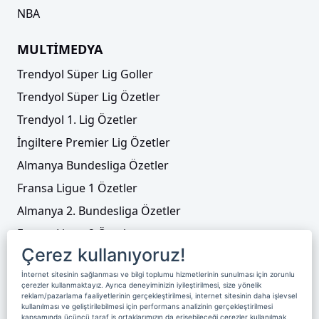
NBA
MULTİMEDYA
Trendyol Süper Lig Goller
Trendyol Süper Lig Özetler
Trendyol 1. Lig Özetler
İngiltere Premier Lig Özetler
Almanya Bundesliga Özetler
Fransa Ligue 1 Özetler
Almanya 2. Bundesliga Özetler
Fransa Ligue 2 Özetler
Çerez kullanıyoruz!
Tenis
İnternet sitesinin sağlanması ve bilgi toplumu hizmetlerinin sunulması için zorunlu
Video Liste
çerezler kullanmaktayız. Ayrıca deneyiminizin iyileştirilmesi, size yönelik
reklam/pazarlama faaliyetlerinin gerçekleştirilmesi, internet sitesinin daha işlevsel
Foto Galeriler
kullanılması ve geliştirilebilmesi için performans analizinin gerçekleştirilmesi
kapsamında üçüncü taraf iş ortaklarımızın da erişebileceği çerezler kullanılmak