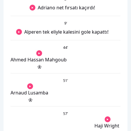
Adriano net fırsatı kaçırdı!
9
’
Alperen tek eliyle kalesini gole kapattı!
44
’
Ahmed Hassan Mahgoub
51
’
Arnaud Lusamba
57
’
Haji Wright