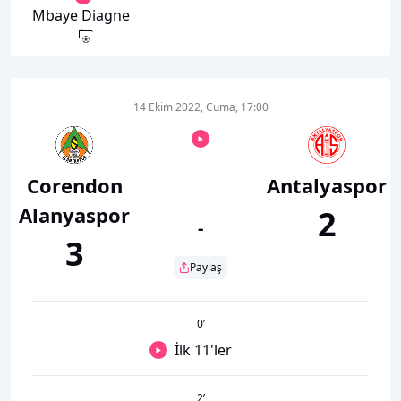
Mbaye Diagne
14 Ekim 2022, Cuma, 17:00
Corendon
Antalyaspor
Alanyaspor
2
-
3
Paylaş
0
’
İlk 11'ler
2
’