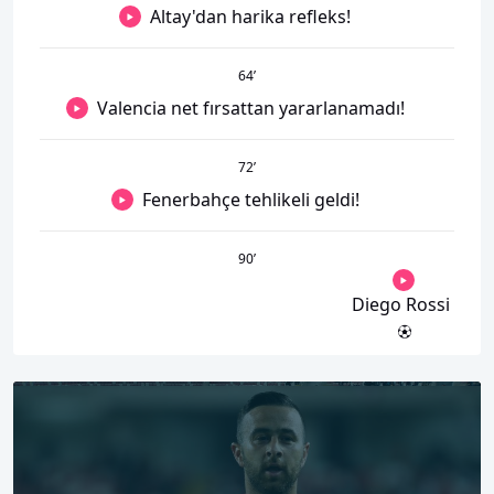
Altay'dan harika refleks!
64
’
Valencia net fırsattan yararlanamadı!
72
’
Fenerbahçe tehlikeli geldi!
90
’
Diego Rossi