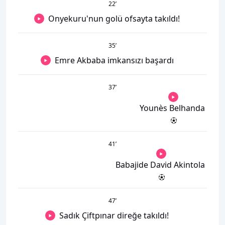
22
’
Onyekuru'nun golü ofsayta takıldı!
35
’
Emre Akbaba imkansızı başardı
37
’
Younès Belhanda
41
’
Babajide David Akintola
47
’
Sadık Çiftpınar direğe takıldı!