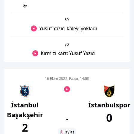
89
’
Yusuf Yazıcı kaleyi yokladı
90
’
Kırmızı kart: Yusuf Yazıcı
16 Ekim 2022, Pazar, 14:00
İstanbul
İstanbulspor
Başakşehir
0
-
2
Paylaş