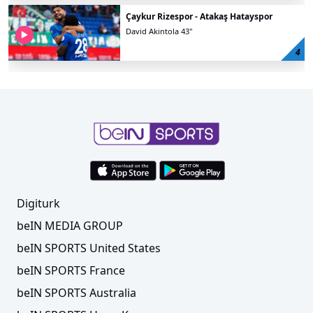
Çaykur Rizespor - Atakaş Hatayspor
David Akintola 43''
%
0.00
4
Digiturk
beIN MEDIA GROUP
beIN SPORTS United States
beIN SPORTS France
beIN SPORTS Australia