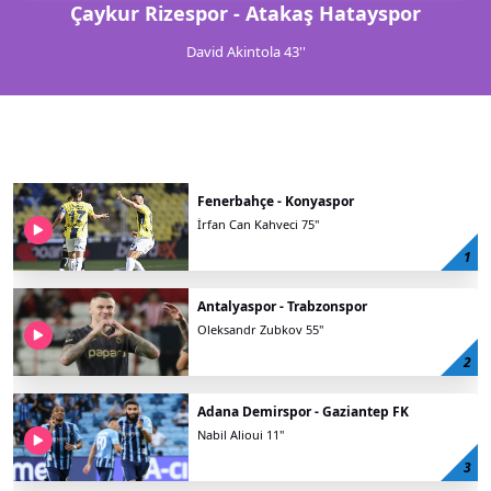
Çaykur Rizespor - Atakaş Hatayspor
David Akintola 43''
Toplam
4400
kişi oy kullandı.
Fenerbahçe - Konyaspor
İrfan Can Kahveci 75''
%
60.61
1
Antalyaspor - Trabzonspor
Oleksandr Zubkov 55''
%
32.00
2
Adana Demirspor - Gaziantep FK
Nabil Alioui 11''
%
7.39
3