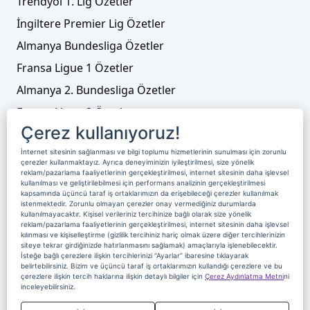
Trendyol 1. Lig Özetler
İngiltere Premier Lig Özetler
Almanya Bundesliga Özetler
Fransa Ligue 1 Özetler
Almanya 2. Bundesliga Özetler
Fransa Ligue 2 Özetler
Çerez kullanıyoruz!
Tenis
İnternet sitesinin sağlanması ve bilgi toplumu hizmetlerinin sunulması için zorunlu
Video Liste
çerezler kullanmaktayız. Ayrıca deneyiminizin iyileştirilmesi, size yönelik
reklam/pazarlama faaliyetlerinin gerçekleştirilmesi, internet sitesinin daha işlevsel
Foto Galeriler
kullanılması ve geliştirilebilmesi için performans analizinin gerçekleştirilmesi
kapsamında üçüncü taraf iş ortaklarımızın da erişebileceği çerezler kullanılmak
istenmektedir. Zorunlu olmayan çerezler onay vermediğiniz durumlarda
Üyelik
Yayın Akışı
Reklam
Site Sözleşmesi
kullanılmayacaktır. Kişisel verileriniz tercihinize bağlı olarak size yönelik
reklam/pazarlama faaliyetlerinin gerçekleştirilmesi, internet sitesinin daha işlevsel
kılınması ve kişiselleştirme (gizlilik tercihiniz hariç olmak üzere diğer tercihlerinizin
Künye ve İletişim
Çerez Politikası
siteye tekrar girdiğinizde hatırlanmasını sağlamak) amaçlarıyla işlenebilecektir.
İsteğe bağlı çerezlere ilişkin tercihlerinizi “Ayarlar” ibaresine tıklayarak
Çerez Yönetimi
Veri Sahibi Başvuru Formu
belirtebilirsiniz. Bizim ve üçüncü taraf iş ortaklarımızın kullandığı çerezlere ve bu
çerezlere ilişkin tercih haklarına ilişkin detaylı bilgiler için
Çerez Aydınlatma Metni
ni
Nereden İzlerim
inceleyebilirsiniz.
Copyright 2020 Digiturk Bu siteyi kullanarak sözleşmeyi kabul etmiş