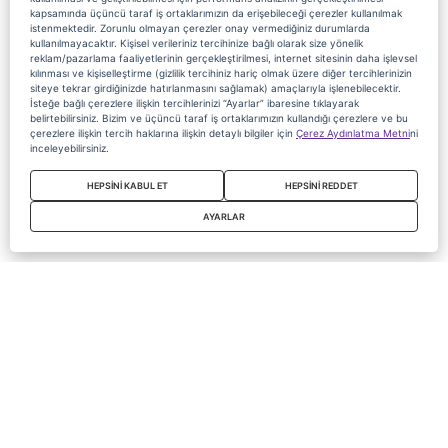
kapsamında üçüncü taraf iş ortaklarımızın da erişebileceği çerezler kullanılmak
istenmektedir. Zorunlu olmayan çerezler onay vermediğiniz durumlarda
kullanılmayacaktır. Kişisel verileriniz tercihinize bağlı olarak size yönelik
reklam/pazarlama faaliyetlerinin gerçekleştirilmesi, internet sitesinin daha işlevsel
kılınması ve kişiselleştirme (gizlilik tercihiniz hariç olmak üzere diğer tercihlerinizin
siteye tekrar girdiğinizde hatırlanmasını sağlamak) amaçlarıyla işlenebilecektir.
İsteğe bağlı çerezlere ilişkin tercihlerinizi “Ayarlar” ibaresine tıklayarak
belirtebilirsiniz. Bizim ve üçüncü taraf iş ortaklarımızın kullandığı çerezlere ve bu
çerezlere ilişkin tercih haklarına ilişkin detaylı bilgiler için
Çerez Aydınlatma Metni
ni
inceleyebilirsiniz.
HEPSİNİ KABUL ET
HEPSİNİ REDDET
AYARLAR
Copyright 2020 Digiturk Bu siteyi kullanarak sözleşmeyi kabul etmiş