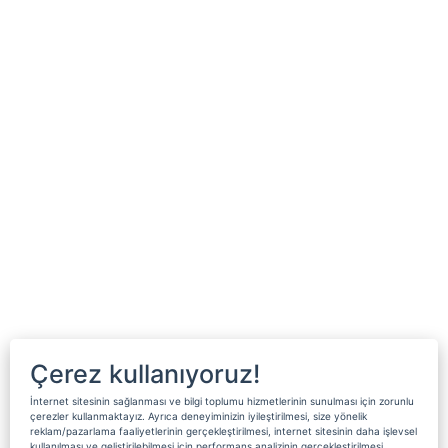
Çerez kullanıyoruz!
İnternet sitesinin sağlanması ve bilgi toplumu hizmetlerinin sunulması için zorunlu
çerezler kullanmaktayız. Ayrıca deneyiminizin iyileştirilmesi, size yönelik
reklam/pazarlama faaliyetlerinin gerçekleştirilmesi, internet sitesinin daha işlevsel
kullanılması ve geliştirilebilmesi için performans analizinin gerçekleştirilmesi