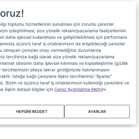
yoruz!
bilgi toplumu hizmetlerinin sunulması için zorunlu çerezler
in iyileştirilmesi, size yönelik reklam/pazarlama faaliyetlerinin
nin daha işlevsel kullanılması ve geliştirilebilmesi için performans
samında üçüncü taraf iş ortaklarımızın da erişebileceği çerezler
nlu olmayan çerezler onay vermediğiniz durumlarda
riniz tercihinize bağlı olarak size yönelik reklam/pazarlama
internet sitesinin daha işlevsel kılınması ve kişiselleştirme (gizlilik
 tercihlerinizin siteye tekrar girdiğinizde hatırlanmasını
tir. İsteğe bağlı çerezlere ilişkin tercihlerinizi “Ayarlar”
iniz. Bizim ve üçüncü taraf iş ortaklarımızın kullandığı çerezlere ve
a ilişkin detaylı bilgiler için
Çerez Aydınlatma Metni
ni
HEPSİNİ REDDET
AYARLAR