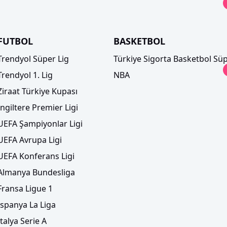
FUTBOL
BASKETBOL
Trendyol Süper Lig
Türkiye Sigorta Basketbol Süp
Trendyol 1. Lig
NBA
Ziraat Türkiye Kupası
İngiltere Premier Ligi
UEFA Şampiyonlar Ligi
UEFA Avrupa Ligi
UEFA Konferans Ligi
Almanya Bundesliga
Fransa Ligue 1
İspanya La Liga
İtalya Serie A