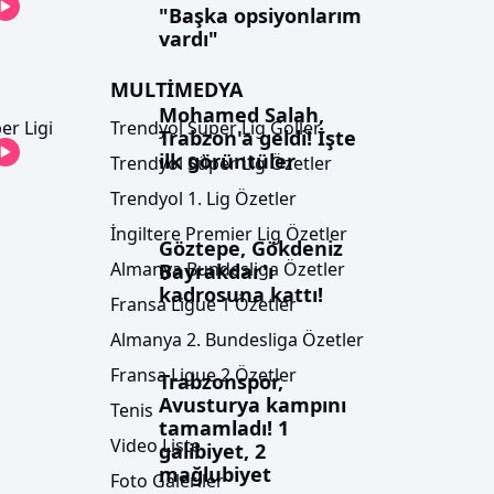
"Başka opsiyonlarım
vardı"
MULTİMEDYA
Mohamed Salah,
er Ligi
Trendyol Süper Lig Goller
Trabzon'a geldi! İşte
ilk görüntüler
Trendyol Süper Lig Özetler
Trendyol 1. Lig Özetler
İngiltere Premier Lig Özetler
Göztepe, Gökdeniz
Almanya Bundesliga Özetler
Bayrakdar'ı
kadrosuna kattı!
Fransa Ligue 1 Özetler
Almanya 2. Bundesliga Özetler
Fransa Ligue 2 Özetler
Trabzonspor,
Avusturya kampını
Tenis
tamamladı! 1
Video Liste
galibiyet, 2
mağlubiyet
Foto Galeriler