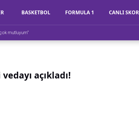
ER
BASKETBOL
FORMULA 1
CANLI SKOR
 çok mutluyum"
 vedayı açıkladı!