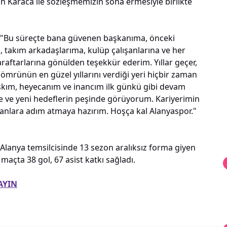
n Karaca ile sözleşmemizin sona ermesiyle birlikte
, "Bu süreçte bana güvenen başkanıma, önceki
 takım arkadaşlarıma, kulüp çalışanlarına ve her
aftarlarına gönülden teşekkür ederim. Yıllar geçer,
 ömrünün en güzel yıllarını verdiği yeri hiçbir zaman
aşkım, heyecanım ve inancım ilk günkü gibi devam
de ve yeni hedeflerin peşinde görüyorum. Kariyerimin
anlara adım atmaya hazırım. Hoşça kal Alanyaspor."
Alanya temsilcisinde 13 sezon aralıksız forma giyen
açta 38 gol, 67 asist katkı sağladı.
AYIN