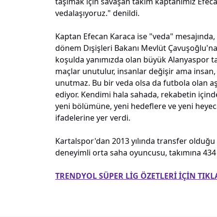
taşımak için savaşan takım kaptanımız Efeca
vedalaşıyoruz." denildi.
Kaptan Efecan Karaca ise "veda" mesajında
dönem Dışişleri Bakanı Mevlüt Çavuşoğlu'na,
koşulda yanımızda olan büyük Alanyaspor tar
maçlar unutulur, insanlar değişir ama insan,
unutmaz. Bu bir veda olsa da futbola olan 
ediyor. Kendimi hala sahada, rekabetin için
yeni bölümüne, yeni hedeflere ve yeni heyec
ifadelerine yer verdi.
Kartalspor'dan 2013 yılında transfer olduğu 
deneyimli orta saha oyuncusu, takımına 434 m
TRENDYOL SÜPER LİG ÖZETLERİ İÇİN TIKL