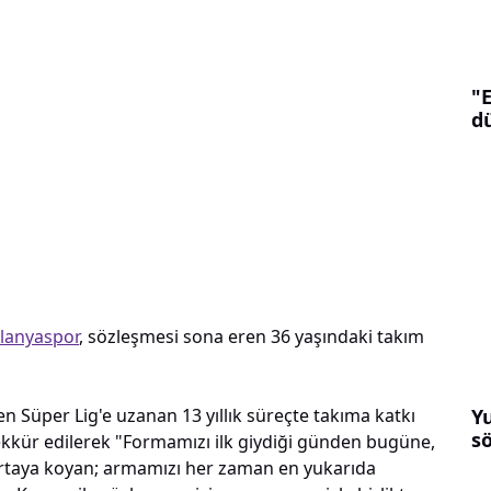
"
d
lanyaspor
, sözleşmesi sona eren 36 yaşındaki takım
Yu
en Süper Lig'e uzanan 13 yıllık süreçte takıma katkı
s
ekkür edilerek "Formamızı ilk giydiği günden bugüne,
 ortaya koyan; armamızı her zaman en yukarıda