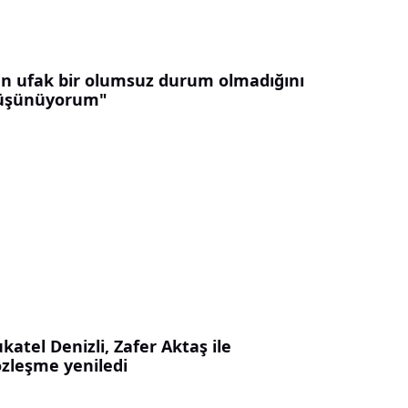
En ufak bir olumsuz durum olmadığını
üşünüyorum"
katel Denizli, Zafer Aktaş ile
özleşme yeniledi