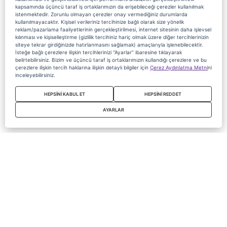
kapsamında üçüncü taraf iş ortaklarımızın da erişebileceği çerezler kullanılmak
istenmektedir. Zorunlu olmayan çerezler onay vermediğiniz durumlarda
kullanılmayacaktır. Kişisel verileriniz tercihinize bağlı olarak size yönelik
reklam/pazarlama faaliyetlerinin gerçekleştirilmesi, internet sitesinin daha işlevsel
kılınması ve kişiselleştirme (gizlilik tercihiniz hariç olmak üzere diğer tercihlerinizin
siteye tekrar girdiğinizde hatırlanmasını sağlamak) amaçlarıyla işlenebilecektir.
İsteğe bağlı çerezlere ilişkin tercihlerinizi “Ayarlar” ibaresine tıklayarak
belirtebilirsiniz. Bizim ve üçüncü taraf iş ortaklarımızın kullandığı çerezlere ve bu
çerezlere ilişkin tercih haklarına ilişkin detaylı bilgiler için
Çerez Aydınlatma Metni
ni
inceleyebilirsiniz.
HEPSİNİ KABUL ET
HEPSİNİ REDDET
AYARLAR
Copyright 2020 Digiturk Bu siteyi kullanarak sözleşmeyi kabul etmiş