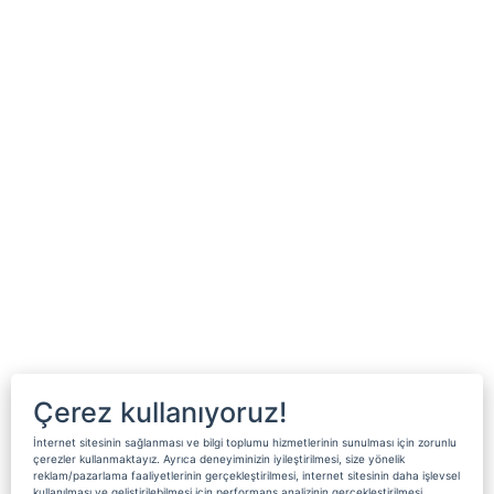
Çerez kullanıyoruz!
İnternet sitesinin sağlanması ve bilgi toplumu hizmetlerinin sunulması için zorunlu
çerezler kullanmaktayız. Ayrıca deneyiminizin iyileştirilmesi, size yönelik
reklam/pazarlama faaliyetlerinin gerçekleştirilmesi, internet sitesinin daha işlevsel
kullanılması ve geliştirilebilmesi için performans analizinin gerçekleştirilmesi