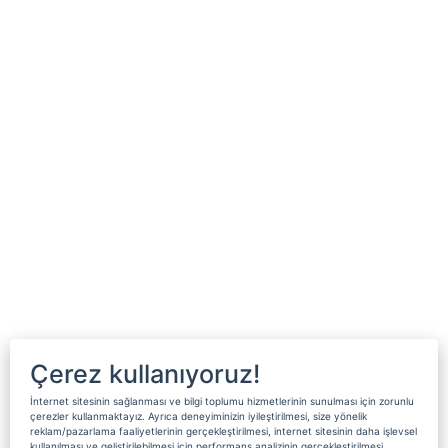
Çerez kullanıyoruz!
İnternet sitesinin sağlanması ve bilgi toplumu hizmetlerinin sunulması için zorunlu
çerezler kullanmaktayız. Ayrıca deneyiminizin iyileştirilmesi, size yönelik
reklam/pazarlama faaliyetlerinin gerçekleştirilmesi, internet sitesinin daha işlevsel
kullanılması ve geliştirilebilmesi için performans analizinin gerçekleştirilmesi