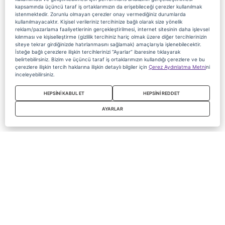
kapsamında üçüncü taraf iş ortaklarımızın da erişebileceği çerezler kullanılmak
istenmektedir. Zorunlu olmayan çerezler onay vermediğiniz durumlarda
kullanılmayacaktır. Kişisel verileriniz tercihinize bağlı olarak size yönelik
reklam/pazarlama faaliyetlerinin gerçekleştirilmesi, internet sitesinin daha işlevsel
kılınması ve kişiselleştirme (gizlilik tercihiniz hariç olmak üzere diğer tercihlerinizin
siteye tekrar girdiğinizde hatırlanmasını sağlamak) amaçlarıyla işlenebilecektir.
İsteğe bağlı çerezlere ilişkin tercihlerinizi “Ayarlar” ibaresine tıklayarak
belirtebilirsiniz. Bizim ve üçüncü taraf iş ortaklarımızın kullandığı çerezlere ve bu
çerezlere ilişkin tercih haklarına ilişkin detaylı bilgiler için
Çerez Aydınlatma Metni
ni
inceleyebilirsiniz.
HEPSİNİ KABUL ET
HEPSİNİ REDDET
AYARLAR
Copyright 2020 Digiturk Bu siteyi kullanarak sözleşmeyi kabul etmiş