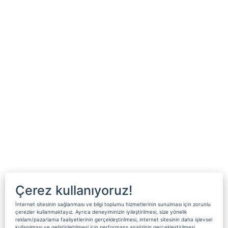
Çerez kullanıyoruz!
İnternet sitesinin sağlanması ve bilgi toplumu hizmetlerinin sunulması için zorunlu
çerezler kullanmaktayız. Ayrıca deneyiminizin iyileştirilmesi, size yönelik
reklam/pazarlama faaliyetlerinin gerçekleştirilmesi, internet sitesinin daha işlevsel
kullanılması ve geliştirilebilmesi için performans analizinin gerçekleştirilmesi