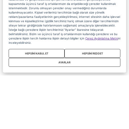
kapsamında üçüncü taraf iş ortaklarımızın da erişebileceği çerezler kullanılmak
istenmektedir. Zorunlu olmayan çerezler onay vermediğiniz durumlarda
kullanılmayacaktır. Kişisel verileriniz tercihinize bağlı olarak size yönelik
reklam/pazarlama faaliyetlerinin gerçekleştirilmesi, internet sitesinin daha işlevsel
kılınması ve kişiselleştirme (gizlilik tercihiniz hariç olmak üzere diğer tercihlerinizin
siteye tekrar girdiğinizde hatırlanmasını sağlamak) amaçlarıyla işlenebilecektir.
İsteğe bağlı çerezlere ilişkin tercihlerinizi “Ayarlar” ibaresine tıklayarak
belirtebilirsiniz. Bizim ve üçüncü taraf iş ortaklarımızın kullandığı çerezlere ve bu
çerezlere ilişkin tercih haklarına ilişkin detaylı bilgiler için
Çerez Aydınlatma Metni
ni
inceleyebilirsiniz.
HEPSİNİ KABUL ET
HEPSİNİ REDDET
AYARLAR
Copyright 2020 Digiturk Bu siteyi kullanarak sözleşmeyi kabul etmiş